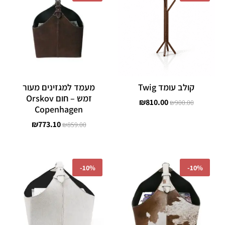
היה:
הוא:
היה:
הוא:
₪773.10.
₪859.00.
₪810.00.
₪900.00.
קולב עומד Twig
מעמד למגזינים מעור
זמש – חום Orskov
₪
810.00
₪
900.00
Copenhagen
₪
773.10
₪
859.00
המחיר
המחיר
המחיר
המחיר
המקורי
הנוכחי
המקורי
הנוכחי
-
10%
-
10%
היה:
הוא:
היה:
הוא:
₪944.10.
₪1,049.00.
₪944.10.
₪1,049.00.