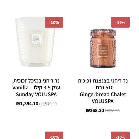
המחיר
המחיר
המחיר
המחיר
המקורי
הנוכחי
המקורי
הנוכחי
-
10%
-
10%
היה:
הוא:
היה:
הוא:
1,394.10.
₪1,549.00.
₪268.20.
₪298.00.
נר ריחני בצנצנת זכוכית
נר ריחני במיכל זכוכית
510 גרם –
ענק 3.5 קילו – Vanilla
Sunday VOLUSPA
Gingerbread Chalet
VOLUSPA
₪
1,394.10
₪
1,549.00
₪
268.20
₪
298.00
המחיר
המחיר
המחיר
המחיר
המקורי
הנוכחי
המקורי
הנוכחי
-
10%
-
10%