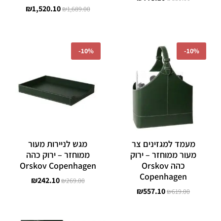
₪
1,520.10
₪
1,689.00
המחיר
המחיר
המחיר
המחיר
המקורי
הנוכחי
המקורי
הנוכחי
-
10%
-
10%
היה:
הוא:
היה:
הוא:
₪242.10.
₪269.00.
₪557.10.
₪619.00.
מעמד למגזינים צר
מגש לניירות מעור
מעור ממוחזר – ירוק
ממוחזר – ירוק כהה
כהה Orskov
Orskov Copenhagen
Copenhagen
₪
242.10
₪
269.00
₪
557.10
₪
619.00