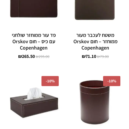
משטח לעכבר מעור
פד עור ממוחזר שולחני
ממוחזר – חום Orskov
עם כיס – חום Orskov
Copenhagen
Copenhagen
₪
265.50
₪
71.10
₪
295.00
₪
79.00
המחיר
המחיר
המחיר
המחיר
המקורי
הנוכחי
המקורי
הנוכחי
-
10%
-
10%
היה:
הוא:
היה:
הוא:
₪242.10.
₪269.00.
₪422.10.
₪469.00.