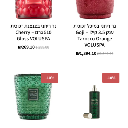
נר ריחני במיכל זכוכית
נר ריחני בצנצנת זכוכית
ענק 3.5 קילו – Goji
510 גרם – Cherry
Gloss VOLUSPA
Tarocco Orange
VOLUSPA
₪
269.10
₪
299.00
₪
1,394.10
₪
1,549.00
המחיר
המחיר
המחיר
המחיר
המקורי
הנוכחי
המקורי
הנוכחי
-
10%
-
10%
היה:
הוא:
היה:
הוא:
1,475.10.
₪1,639.00.
₪179.10.
₪199.00.