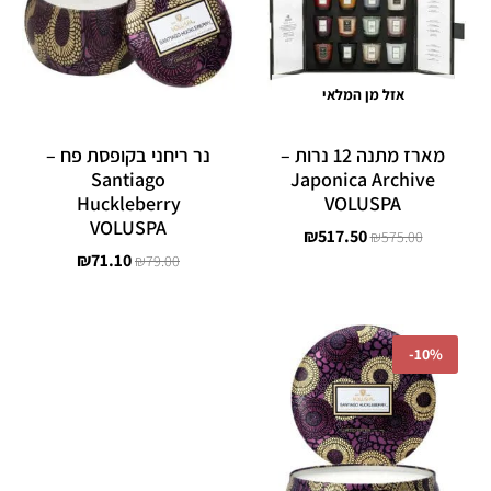
אזל מן המלאי
מארז מתנה 12 נרות –
נר ריחני בקופסת פח –
Santiago
Japonica Archive
Huckleberry
VOLUSPA
VOLUSPA
₪
517.50
₪
575.00
₪
71.10
₪
79.00
המחיר
המחיר
המקורי
הנוכחי
-
10%
היה:
הוא:
₪169.20.
₪188.00.