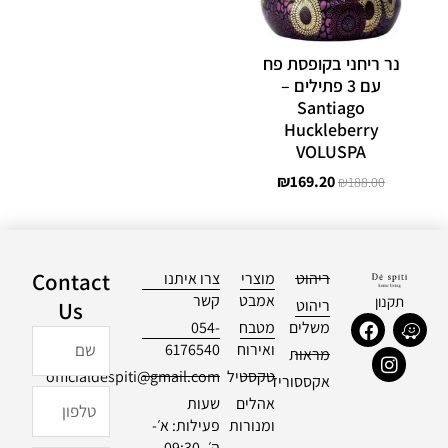
נר ריחני בקופסת פח
עם 3 פתילים –
Santiago
Huckleberry
VOLUSPA
₪
169.20
₪
188.00
Contact
ריהוט
מוצרי
צרו איתנו
אמבט
קשר
תקנון
ריהוט
Us
F
I
W
משלים
מטבח
054-
שם
a
n
a
ואירוח
6176540
מראות
c
s
z
טקסטיל
officialdespiti@gmail.com
e
t
e
אקססוריז
b
a
טלפון
אהלים
שעות
o
g
ומנורות
פעילות: א׳-
o
r
ה׳ 09:30-