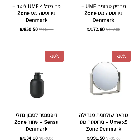
מחזיק סבוניה UME –
פח פדל 4 UME ליטר –
נירוסטה מט Zone
נירוסטה מט Zone
Denmark
Denmark
₪
850.50
₪
172.80
₪
945.00
₪
192.00
המחיר
המחיר
המחיר
המחיר
המקורי
הנוכחי
המקורי
הנוכחי
-
10%
-
10%
היה:
הוא:
היה:
הוא:
₪134.10.
₪149.00.
₪391.50.
₪435.00.
מראה שולחנית מגדילה
דיספנסר לסבון נוזלי
Ume x5 – נירוסטה מט
Sensu – שחור Zone
Denmark
Zone Denmark
₪
134.10
₪
391.50
₪
149.00
₪
435.00