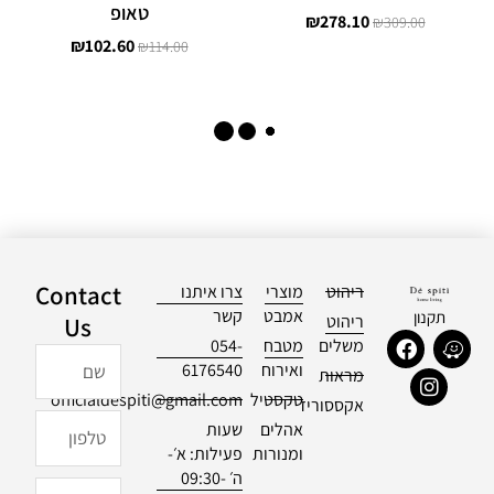
טאופ
₪
278.10
₪
309.00
₪
102.60
₪
114.00
Contact
ריהוט
מוצרי
צרו איתנו
אמבט
קשר
תקנון
ריהוט
Us
F
I
W
משלים
מטבח
054-
שם
a
n
a
ואירוח
6176540
מראות
c
s
z
טקסטיל
officialdespiti@gmail.com
e
t
e
אקססוריז
b
a
טלפון
אהלים
שעות
o
g
ומנורות
פעילות: א׳-
o
r
ה׳ 09:30-
k
a
מייל