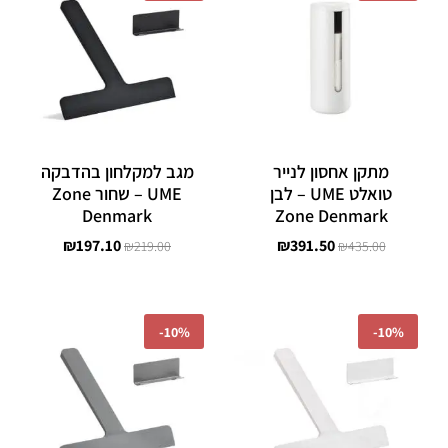
היה:
הוא:
היה:
הוא:
₪197.10.
₪219.00.
₪391.50.
₪435.00.
מתקן אחסון לנייר
מגב למקלחון בהדבקה
טואלט UME – לבן
UME – שחור Zone
Denmark
Zone Denmark
₪
197.10
₪
391.50
₪
219.00
₪
435.00
המחיר
המחיר
המחיר
המחיר
המקורי
הנוכחי
המקורי
הנוכחי
-
10%
-
10%
היה:
הוא:
היה:
הוא:
₪197.10.
₪219.00.
₪197.10.
₪219.00.