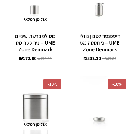
אזל מן המלאי
דיספנסר לסבון נוזלי
כוס למברשת שיניים
UME – נירוסטה מט
UME – נירוסטה מט
Zone Denmark
Zone Denmark
₪
172.80
₪
332.10
₪
192.00
₪
369.00
המחיר
המחיר
המחיר
המחיר
המקורי
הנוכחי
המקורי
הנוכחי
-
10%
-
10%
היה:
הוא:
היה:
הוא:
₪850.50.
₪945.00.
₪172.80.
₪192.00.
אזל מן המלאי