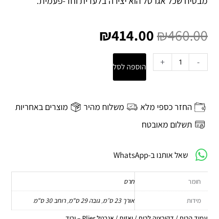
מבטיח שכל אגרטל הוא יצירה בלעדית וחד-פעמית.
המחיר
המחיר
המקורי
הנוכחי
₪
414.00
₪
460.00
היה:
הוא:
₪414.00.
₪460.00.
כמות
+
-
הוספה לסל
של
אגרטל
Plier
-
החזר כספי מלא
משלוח מהיר
מוצרים באחריות
ורוד
תשלום מאובטח
שאל אותנו ב-WhatsApp
חומר
חרס
מידות
אורך 23 ס״מ
,
גובה 29 ס"מ
,
רוחב 30 ס"מ
עמוד הבית
/
דקורציה לבית
/
ואזות
/ אגרטל Plier – ורוד