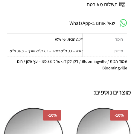
33
תשלום מאובטח
סמ
-
שאל אותנו ב-WhatsApp
עץ
אלון
/
חומר
יוטה טבעי
,
עץ אלון
חום
Bloomingville
מידות
גובה – 33 ס"מ רוחב – 1.5 ס"מ אורך – 30.5 ס"מ
עמוד הבית
/
Bloomingville
/ דקו לקיר Yoki ג' 33 סמ – עץ אלון / חום
Bloomingville
מוצרים נוספים:
המחיר
המחיר
המחיר
המחיר
-
10%
-
10%
המקורי
הנוכחי
המקורי
הנוכחי
היה:
הוא:
היה:
הוא:
431.10.
₪479.00.
₪629.10.
₪699.00.