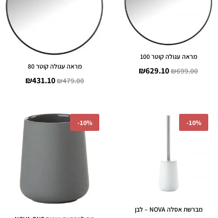
מראה עגולה קוטר 100
מראה עגולה קוטר 80
₪
629.10
₪
699.00
₪
431.10
₪
479.00
המחיר
המחיר
המחיר
המחיר
-
10%
-
10%
המקורי
הנוכחי
המקורי
הנוכחי
היה:
הוא:
היה:
הוא:
102.60.
₪114.00.
₪224.10.
₪249.00.
מברשת אסלה NOVA – לבן