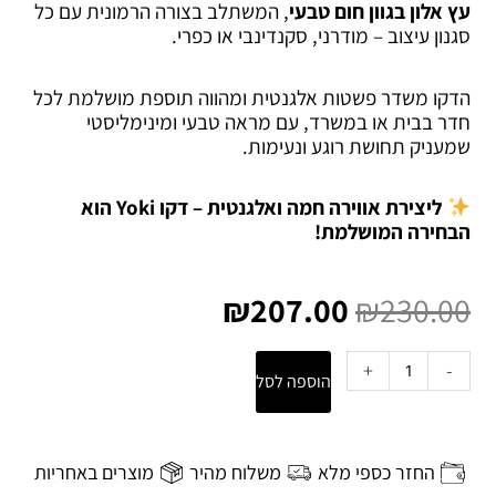
עץ אלון בגוון חום טבעי
, המשתלב בצורה הרמונית עם כל
סגנון עיצוב – מודרני, סקנדינבי או כפרי.
הדקו משדר פשטות אלגנטית ומהווה תוספת מושלמת לכל
חדר בבית או במשרד, עם מראה טבעי ומינימליסטי
שמעניק תחושת רוגע ונעימות.
ליצירת אווירה חמה ואלגנטית – דקו Yoki הוא
הבחירה המושלמת!
המחיר
המחיר
המקורי
הנוכחי
₪
207.00
₪
230.00
היה:
הוא:
₪207.00.
₪230.00.
כמות
+
-
הוספה לסל
של
דקו
לקיר
Yoki
החזר כספי מלא
משלוח מהיר
מוצרים באחריות
ג'