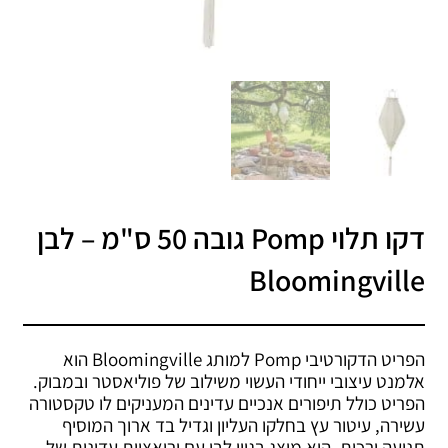
דקו תלוי Pomp גובה 50 ס"מ – לבן
Bloomingville
הפריט הדקורטיבי Pomp למותג Bloomingville הוא
אלמנט עיצובי ייחודי העשוי משילוב של פוליאסטר ובמבוק.
הפריט כולל תיפורים אנכיים עדינים המעניקים לו טקסטורה
עשירה, עיטור עץ בחלקו העליון וגדיל בד ארוך המוסיף
תנועה ורכות. הוא מוצג בגוון לבן עם וריאציות עדינות של