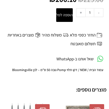
היה:
הוא:
₪206.10.
₪229.00.
כמות
+
-
הוספה לסל
של
דקו
תלוי
Pomp
החזר כספי מלא
משלוח מהיר
מוצרים באחריות
גובה
50
תשלום מאובטח
ס"מ
-
שאל אותנו ב-WhatsApp
לבן
Bloomingville
עמוד הבית
/
NEW
/ דקו תלוי Pomp גובה 50 ס"מ – לבן Bloomingville
מוצרים נוספים:
המחיר
המחיר
המחיר
המחיר
-
41%
-
10%