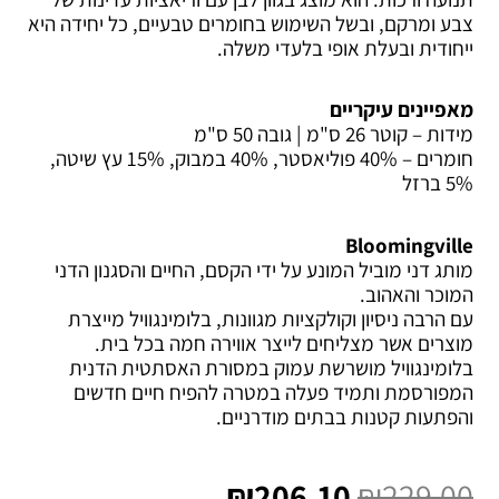
צבע ומרקם, ובשל השימוש בחומרים טבעיים, כל יחידה היא
ייחודית ובעלת אופי בלעדי משלה.
מאפיינים עיקריים
מידות – קוטר 26 ס"מ | גובה 50 ס"מ
חומרים – 40% פוליאסטר, 40% במבוק, 15% עץ שיטה,
5% ברזל
Bloomingville
מותג דני מוביל המונע על ידי הקסם, החיים והסגנון הדני
המוכר והאהוב.
עם הרבה ניסיון וקולקציות מגוונות, בלומינגוויל מייצרת
מוצרים אשר מצליחים לייצר אווירה חמה בכל בית.
בלומינגוויל מושרשת עמוק במסורת האסתטית הדנית
המפורסמת ותמיד פעלה במטרה להפיח חיים חדשים
והפתעות קטנות בבתים מודרניים.
המחיר
המחיר
המקורי
הנוכחי
₪
206.10
₪
229.00