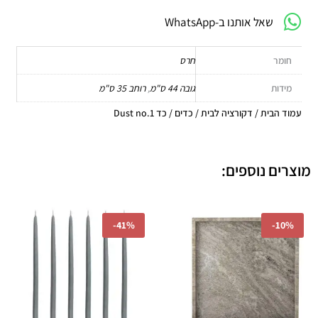
שאל אותנו ב-WhatsApp
חומר
חרס
מידות
גובה 44 ס"מ
,
רוחב 35 ס"מ
עמוד הבית
/
דקורציה לבית
/
כדים
/ כד Dust no.1
מוצרים נוספים:
המחיר
המחיר
המחיר
המחיר
-
41%
-
10%
המקורי
הנוכחי
המקורי
הנוכחי
היה:
הוא:
היה:
הוא:
₪41.00.
₪69.00.
₪323.10.
₪359.00.