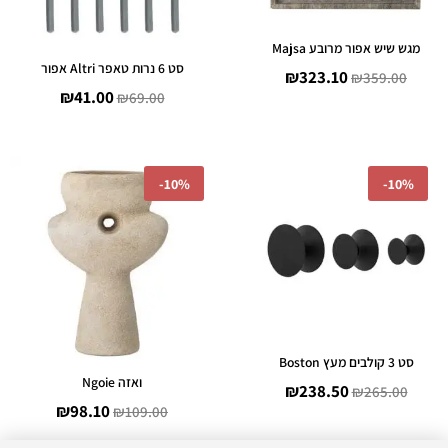
מגש שיש אפור מרובע Majsa
סט 6 נרות טאפר Altri אפור
₪
323.10
₪
359.00
₪
41.00
₪
69.00
המחיר
המחיר
המחיר
המחיר
-
10%
-
10%
המקורי
הנוכחי
המקורי
הנוכחי
היה:
הוא:
היה:
הוא:
₪98.10.
₪109.00.
₪238.50.
₪265.00.
סט 3 קולבים מעץ Boston
ואזה Ngoie
₪
238.50
₪
265.00
₪
98.10
₪
109.00