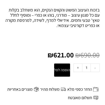
בזכות העיצוב הפשוט והקווים הנקיים, הוא משתלב בקלות
עם כל סגנון עיצוב – מודרני, בוהו או כפרי – ומוסיף לחלל
טאץ' טבעי וחמים. אידיאלי למדף, לשידה, למרפסת מקורה
או כפריט דקורטיבי עצמאי.
המחיר
המחיר
המקורי
הנוכחי
₪
621.00
₪
690.00
היה:
הוא:
₪621.00.
₪690.00.
כמות
+
-
הוספה לסל
של
כד
Dust
no.1
החזר כספי מלא
משלוח מהיר
מוצרים באחריות
תשלום מאובטח