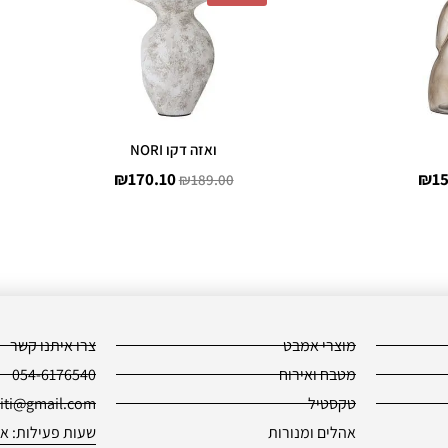
הוא:
היה:
הוא:
₪170.10.
₪189.00.
₪152.10.
₪16
ואזה דקו NORI
₪
170.10
₪
1
₪
189.00
מוצרי אמבט
צרו איתנו קשר
מטבח ואירוח
054-6176540
טקסטיל
piti@gmail.com
אהלים ומנורות
שעות פעילות: א׳-ה׳ -18:30