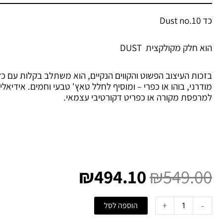
כד Dust no.10
הוא חלק מקולקצית DUST
בזכות העיצוב הפשוט והקווים הנקיים, הוא משתלב בקלות עם כל 
מודרני, בוהו או כפרי – ומוסיף לחלל טאץ' טבעי וחמים. אידיאל
למרפסת מקורה או כפריט דקורטיבי עצמאי.
המחיר
המחיר
המקורי
הנוכחי
₪
494.10
₪
549.00
היה:
הוא:
₪494.10.
₪549.00.
כמות
+
-
הוספה לסל
של