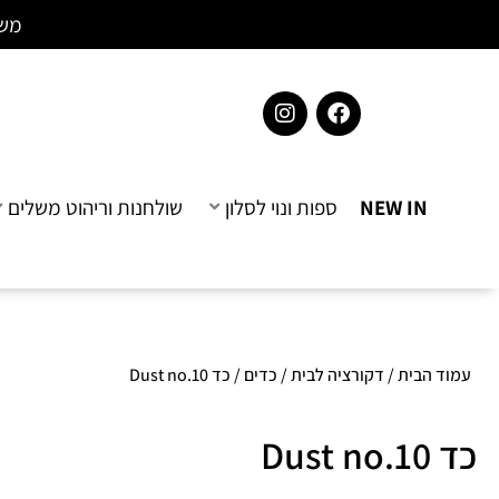
ילוג
לתוכן
משל
תוכן
I
F
n
a
s
c
t
e
a
b
NEW IN
ספות ונוי לסלון
שולחנות וריהוט משלים
g
o
r
o
a
k
m
עמוד הבית
/
דקורציה לבית
/
כדים
/ כד Dust no.10
כד Dust no.10