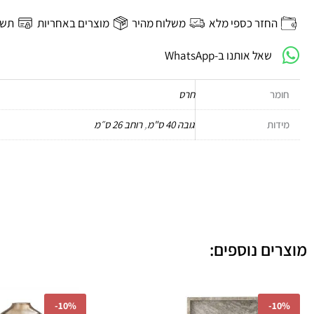
כד
Dust
החזר כספי מלא
משלוח מהיר
מוצרים באחריות
תשל
no.10
שאל אותנו ב-WhatsApp
חומר
חרס
מידות
גובה 40 ס"מ
,
רוחב 26 ס״מ
מוצרים נוספים:
המחיר
המחיר
המחי
-
10%
-
10%
המקורי
הנוכחי
המקור