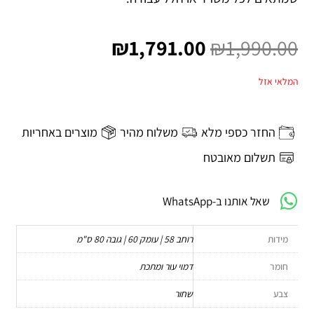
המחיר
המחיר
המקורי
הנוכחי
₪
1,791.00
₪
1,990.00
היה:
הוא:
₪1,791.00.
₪1,990.00.
המלאי אזל
החזר כספי מלא
משלוח מהיר
מוצרים באחריות
תשלום מאובטח
שאל אותנו ב-WhatsApp
מידות
רוחב 58 | עומק 60 | גובה 80 ס"מ
חומר
דמוי עור ומתכת
צבע
שחור