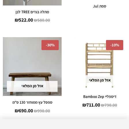
ספת Jul
מתלה בגדים TREE לבן
₪
522.00
₪
580.00
המחיר
המחיר
המחיר
המחיר
-
30%
-
10%
המקורי
הנוכחי
המקורי
הנוכחי
היה:
הוא:
היה:
הוא:
690.00.
₪990.00.
₪711.00.
₪790.00.
אזל מן המלאי
אזל מן המלאי
דיספליי Bamboo Zep
ספסל עץ ממוחזר 130 ס"מ
₪
711.00
₪
790.00
₪
690.00
₪
990.00