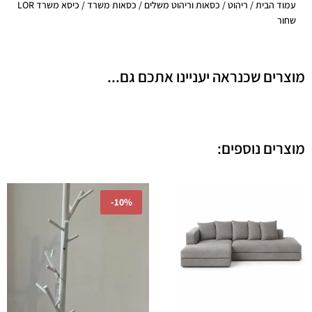
עמוד הבית
/
ריהוט
/
כסאות וריהוט משלים
/
כסאות משרד
/ כיסא משרד LOR
שחור
מוצרים שכנראה יעניינו אתכם גם...
מוצרים נוספים:
המחיר
המחיר
-
10%
המקורי
הנוכחי
היה:
הוא:
522.00.
₪580.00.