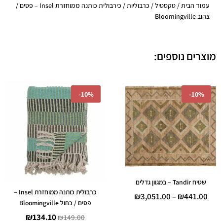
עמוד הבית
/
טקסטיל
/
כרבוליות
/ כירבולית כותנה ממוחזרת Insel – פסים /
צהוב Bloomingville
מוצרים נוספים:
טווח
המחיר
המחיר
-
10%
-
10%
מחירים:
המקורי
הנוכחי
היה:
הוא:
עד
₪149.00.
₪134.10.
שטיח Tandir – במגוון גדלים
כרבולית כותנה ממוחזרת Insel –
₪
3,051.00
–
₪
441.00
פסים / כחול Bloomingville
₪
134.10
₪
149.00