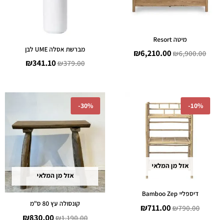
מיטה Resort
מברשת אסלה UME לבן
₪
6,210.00
₪
6,900.00
₪
341.10
₪
379.00
המחיר
המחיר
המחיר
המחיר
-
30%
-
10%
המקורי
הנוכחי
המקורי
הנוכחי
היה:
הוא:
היה:
הוא:
30.00.
₪1,190.00.
₪711.00.
₪790.00.
אזל מן המלאי
אזל מן המלאי
דיספליי Bamboo Zep
קונסולה עץ 80 ס"מ
₪
711.00
₪
790.00
₪
830.00
₪
1,190.00