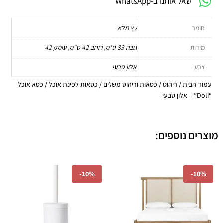
שאל אותנו ב-WhatsApp
חומר
עץ מלא
מידות
גובה 83 ס"מ
,
רוחב 42 ס"מ
,
עומק 42
צבע
אלון טבעי
עמוד הבית
/
ריהוט
/
כסאות וריהוט משלים
/
כסאות לפינת אוכל
/ כסא אוכל
“Doli” – אלון טבעי
מוצרים נוספים:
המחיר
המחיר
המחיר
המחיר
-
10%
-
10%
המקורי
הנוכחי
המקורי
הנוכחי
היה:
הוא:
היה:
הוא:
341.10.
₪379.00.
₪6,210.00.
₪6,900.00.