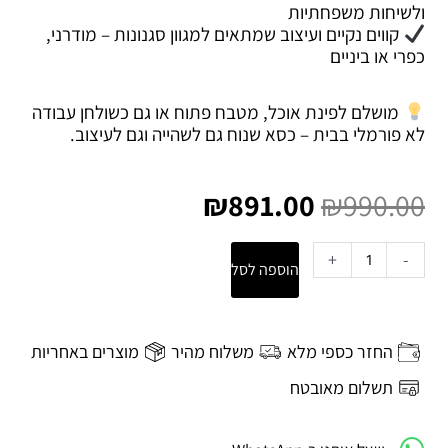
ולשיחות משפחתיות
קווים נקיים ועיצוב שמתאים למגוון סגנונות – מודרני,
כפרי או ביניים
מושלם לפינת אוכל, מטבח פתוח או גם כשולחן עבודה
לא פורמלי בבית – כסא שנוח גם לשהייה וגם לעיצוב.
המחיר
המחיר
המקורי
הנוכחי
₪
891.00
₪
990.00
היה:
הוא:
₪891.00.
₪990.00.
כמות
+
-
הוספה לסל
של
כסא
אוכל
“Doli”
החזר כספי מלא
משלוח מהיר
מוצרים באחריות
–
אלון
תשלום מאובטח
טבעי