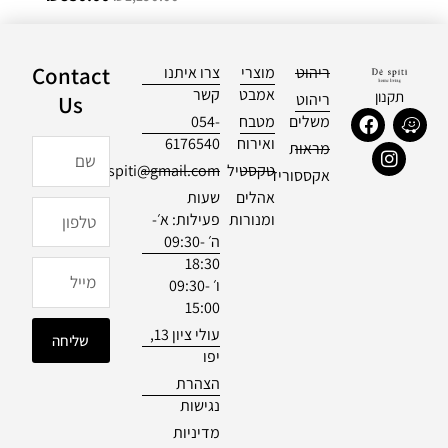
Contact
ריהוט
מוצרי
צרו איתנו
אמבט
קשר
תקנון
ריהוט
Us
F
I
W
משלים
מטבח
054-
a
n
a
ואירוח
6176540
שם
מראות
c
s
z
טקסטיל
officialdespiti@gmail.com
e
t
e
אקססוריז
b
a
אהלים
שעות
טלפון
o
g
ומנורות
פעילות: א׳-
o
r
ה׳ 09:30-
k
a
18:30
m
מייל
ו׳ 09:30-
15:00
עולי ציון 13,
שליחה
יפו
הצהרת
נגישות
מדיניות