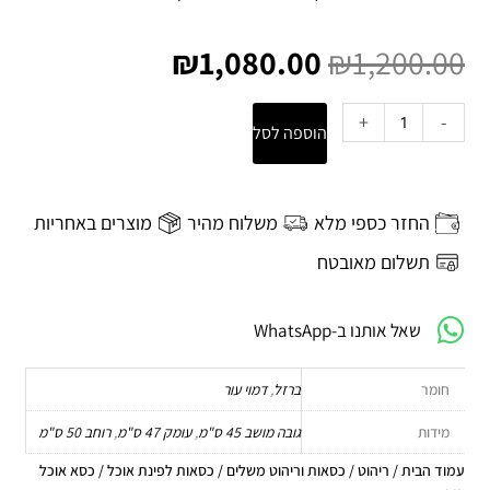
המחיר
המחיר
המקורי
הנוכחי
₪
1,080.00
₪
1,200.00
היה:
הוא:
₪1,080.00.
₪1,200.00.
כמות
+
-
הוספה לסל
של
כסא
אוכל
LIL
החזר כספי מלא
משלוח מהיר
מוצרים באחריות
חום
תשלום מאובטח
שאל אותנו ב-WhatsApp
חומר
ברזל
,
דמוי עור
מידות
גובה מושב 45 ס"מ
,
עומק 47 ס"מ
,
רוחב 50 ס"מ
עמוד הבית
/
ריהוט
/
כסאות וריהוט משלים
/
כסאות לפינת אוכל
/ כסא אוכל