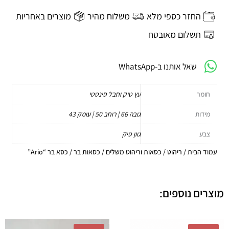
“Ario”
החזר כספי מלא
משלוח מהיר
מוצרים באחריות
תשלום מאובטח
שאל אותנו ב-WhatsApp
חומר
עץ טיק וחבל סינטטי
מידות
גובה 66 | רוחב 50 | עומק 43
צבע
גוון טיק
עמוד הבית
/
ריהוט
/
כסאות וריהוט משלים
/
כסאות בר
/ כסא בר “Ario”
מוצרים נוספים:
המחיר
המחיר
המחיר
המחיר