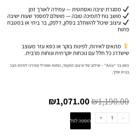
מסגרת יציבה ואסתטית — עמידה לאורך זמן
מושב נוח לתמיכה טובה — מושלם למספר שעות ישיבה
עיצוב שיכול להשתלב בסלון, דלפק, בר ביתי או במטבח
פתוח
מתאים לאירוח, לפינות בוקר או כסא עזר מעוצב
שישדרג כל חלל עם נוכחות יוקרתית ונוחות מרבית.
כסא בר “Ario” – שילוב של עיצוב מוקפד, נוחות וסטייל מודרני לפינת הבר
בבית שלך.
המחיר
המחיר
המקורי
הנוכחי
₪
1,071.00
₪
1,190.00
היה:
הוא:
₪1,071.00.
₪1,190.00.
כמות
+
-
הוספה לסל
של
כסא
בר