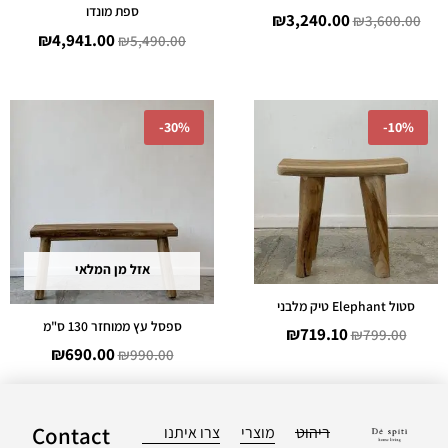
ספת מונדו
₪
3,240.00
₪
3,600.00
₪
4,941.00
₪
5,490.00
המחיר
המחיר
המחיר
המחיר
-
30%
-
10%
המקורי
הנוכחי
המקורי
הנוכחי
היה:
הוא:
היה:
הוא:
690.00.
₪990.00.
₪719.10.
₪799.00.
אזל מן המלאי
סטול Elephant טיק מלבני
ספסל עץ ממוחזר 130 ס"מ
₪
719.10
₪
799.00
₪
690.00
₪
990.00
Contact
ריהוט
מוצרי
צרו איתנו