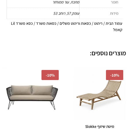
חומר
מתכת
,
עור ממוחזר
מידות
עומק 57
,
רוחב 53
עמוד הבית
/
ריהוט
/
כסאות וריהוט משלים
/
כסאות משרד
/ כסא משרד Lil
קאמל
מוצרים נוספים:
המחיר
המחיר
המחיר
המחיר
-
10%
-
10%
המקורי
הנוכחי
המקורי
הנוכחי
היה:
הוא:
היה:
הוא:
41.00.
₪5,490.00.
₪3,240.00.
₪3,600.00.
מיטת שיזוף Slokke