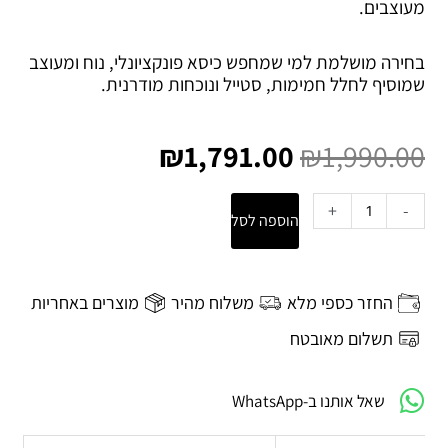
מעוצבים.
בחירה מושלמת למי שמחפש כיסא פונקציונלי, נוח ומעוצב
שמוסיף לחלל חמימות, סטייל ונוכחות מודרנית.
המחיר
המחיר
המקורי
הנוכחי
₪
1,791.00
₪
1,990.00
היה:
הוא:
₪1,791.00.
₪1,990.00.
כמות
+
-
הוספה לסל
של
כסא
משרד
Lil
החזר כספי מלא
משלוח מהיר
מוצרים באחריות
קאמל
תשלום מאובטח
שאל אותנו ב-WhatsApp