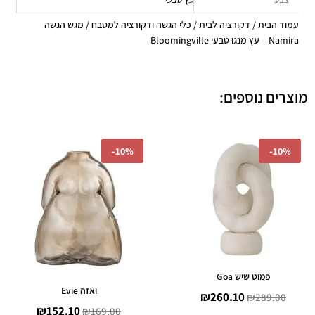
עמוד הבית
/
דקורציה לבית
/
כלי הגשה ודקורציה למטבח
/ מגש הגשה
Namira – עץ מנגו טבעי Bloomingville
מוצרים נוספים:
המחיר
המחיר
המחיר
המחיר
-
10%
-
10%
המקורי
הנוכחי
המקורי
הנוכחי
היה:
הוא:
היה:
הוא:
₪152.10.
₪169.00.
₪260.10.
₪289.00.
פמוט שיש Goa
ואזה Evie
₪
260.10
₪
289.00
₪
152.10
₪
169.00