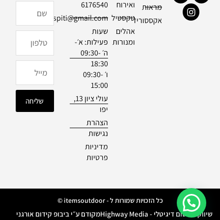
a
n
a
ואירוח
6176540
שם
מראות
c
s
z
טקסטיל
officialdespiti@gmail.com
e
t
e
אקססוריז
b
a
אהלים
שעות
טלפון
o
g
ומנורות
פעילות: א׳-
o
r
ה׳ 09:30-
k
a
18:30
m
מייל
ו׳ 09:30-
15:00
עולי ציון 13,
שליחה
יפו
הצהרת
נגישות
מדיניות
פרטיות
כל הזכויות שמורות ל - itemsoutdoor ©
שיווק ופרסום דיגיטלי - Highway Media
מקודם ע״י ביבופ קידום אורגני