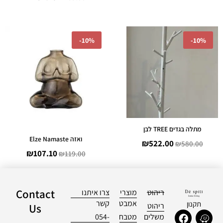
המחיר
המחיר
המחיר
המחיר
-
10%
-
10%
המקורי
הנוכחי
המקורי
הנוכחי
היה:
הוא:
היה:
הוא:
₪107.10.
₪119.00.
₪522.00.
₪580.00.
מתלה בגדים TREE לבן
ואזה Elze Namaste
₪
522.00
₪
580.00
₪
107.10
₪
119.00
Contact
ריהוט
מוצרי
צרו איתנו
אמבט
קשר
תקנון
ריהוט
Us
F
I
W
משלים
מטבח
054-