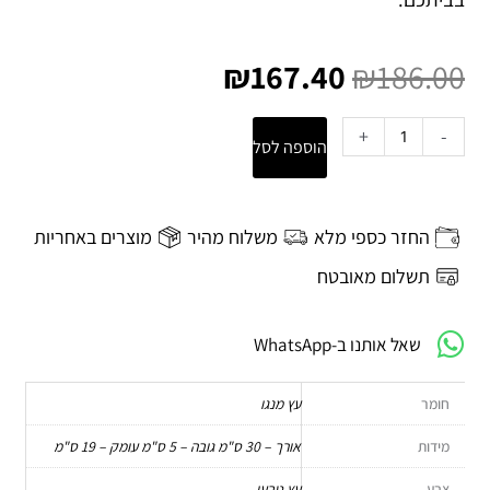
המחיר
המחיר
המקורי
הנוכחי
₪
167.40
₪
186.00
היה:
הוא:
₪167.40.
₪186.00.
כמות
+
-
הוספה לסל
של
מגש
הגשה
Namira
החזר כספי מלא
משלוח מהיר
מוצרים באחריות
-
עץ
תשלום מאובטח
מנגו
טבעי
שאל אותנו ב-WhatsApp
Bloomingville
חומר
עץ מנגו
מידות
אורך – 30 ס"מ גובה – 5 ס"מ עומק – 19 ס"מ
צבע
עץ טבעי