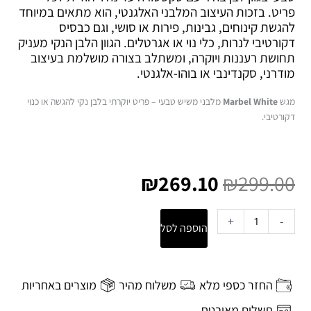
פריט. בזכות העיצוב המלבני האלגנטי, הוא מתאים במיוחד
להגשת קינוחים, גבינות, פירות או סושי, וגם כבסיס
דקורטיבי לנרות, כלי נוי או אגרטלים. הגוון הלבן הנקי מעניק
תחושת רעננות ויוקרה, ומשתלב בצורה מושלמת בעיצוב
מודרני, סקנדינבי או בוהו-אלגנטי.
מגש
Marbel White
מלבני משיש טבעי – פריט יוקרתי בלבן נקי להגשה או כנוי
דקורטיבי.
המחיר
המחיר
המקורי
הנוכחי
₪
269.10
₪
299.00
היה:
הוא:
₪269.10.
₪299.00.
כמות
+
-
הוספה לסל
של
מגש
Marbel
White
החזר כספי מלא
משלוח מהיר
מוצרים באחריות
מלבן
–
תשלום מאובטח