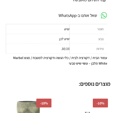
עשוי
שיש
שאל אותנו ב-WhatsApp
טבעי
חומר
שיש
צבע
שיש לבן
מידות
30/15
עמוד הבית
/
דקורציה לבית
/
כלי הגשה ודקורציה למטבח
/ מגש Marbel
White מלבן – עשוי שיש טבעי
מוצרים נוספים:
המחיר
המחיר
המחיר
המחיר
-
10%
-
10%
המקורי
הנוכחי
המקורי
הנוכחי
היה:
הוא:
היה:
הוא: