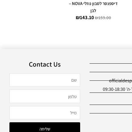
דיספנסר לסבון נוזלי NOVA –
לבן
₪
143.10
₪
159.00
Contact Us
שם
officialdes
09:30
טלפון
מייל
שליחה