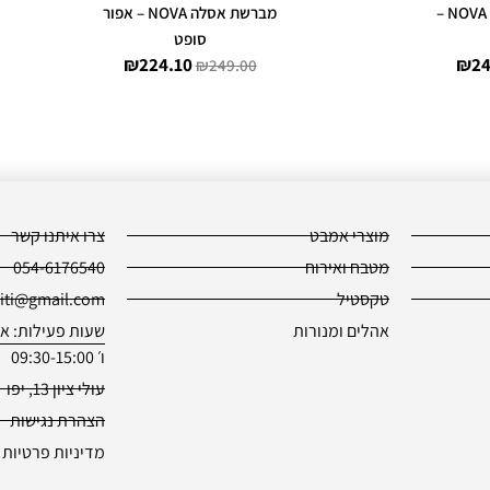
מברשת אסלה NOVA ONE –
מברשת אסלה NOVA – אפור
סופט
₪
224.10
₪
24
₪
249.00
מוצרי אמבט
צרו איתנו קשר
מטבח ואירוח
054-6176540
טקסטיל
piti@gmail.com
אהלים ומנורות
שעות פעילות: א׳-ה׳ -18:30
ו׳ 09:30-15:00
עולי ציון 13, יפו
הצהרת נגישות
מדיניות פרטיות