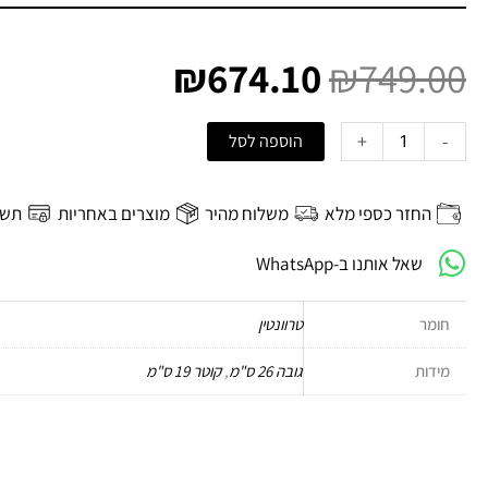
המחיר
המחיר
המקורי
הנוכחי
₪
674.10
₪
749.00
היה:
הוא:
₪674.10.
₪749.00.
כמות
+
-
הוספה לסל
של
מנורת
קיר
החזר כספי מלא
משלוח מהיר
מוצרים באחריות
תשל
Drop
שאל אותנו ב-WhatsApp
חומר
טרוונטין
מידות
גובה 26 ס"מ
,
קוטר 19 ס"מ