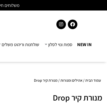
ילוג
לתוכן
משלוחים חינם בקנייה 
תוכן
I
F
n
a
s
c
t
e
a
b
NEW IN
ספות ונוי לסלון
שולחנות וריהוט משלים
g
o
r
o
a
k
m
עמוד הבית
/
אהילים ומנורות
/ מנורת קיר Drop
מנורת קיר Drop