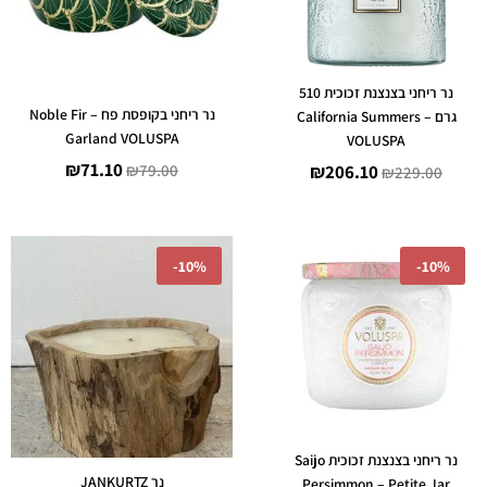
נר ריחני בצנצנת זכוכית 510
נר ריחני בקופסת פח – Noble Fir
גרם – California Summers
Garland VOLUSPA
VOLUSPA
₪
71.10
₪
79.00
₪
206.10
₪
229.00
המחיר
המחיר
המחיר
המחיר
-
10%
-
10%
המקורי
הנוכחי
המקורי
הנוכחי
היה:
הוא:
היה:
הוא:
377.10.
₪419.00.
₪89.10.
₪99.00.
נר ריחני בצנצנת זכוכית Saijo
נר JANKURTZ
Persimmon – Petite Jar