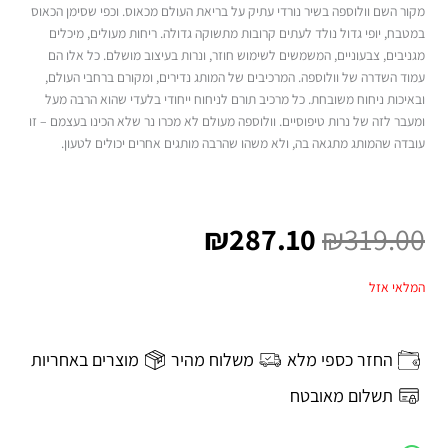
מקור השם וולוספה בשיר נורדי עתיק על בריאת העולם מכאוס. וכפי שסימן הכאוס
במטבח, יופי גדול נולד לעתים קרובות מתשוקה גדולה. ריחות מעולים, מיכלים
מגניבים, צבעוניים, המשמשים לשימוש חוזר, ונרות בעיצוב מושלם. כל אלו הם
עמוד השדרה של וולוספה. המרכיבים של המותג נדירים, ומקורם ברחבי העולם,
ובאיכות ניחוח משובחת. כל מרכיב תורם לניחוח ייחודי בלעדי שהוא הרבה מעל
ומעבר לזה של נרות טיפוסיים. וולוספה מעולם לא מכרו נר שלא הכינו בעצמם – זו
עובדה שהמותג מתגאה בה, ולא משהו שהרבה מותגים אחרים יכולים לטעון.
המחיר
המחיר
המקורי
הנוכחי
₪
287.10
₪
319.00
היה:
הוא:
₪287.10.
₪319.00.
המלאי אזל
החזר כספי מלא
משלוח מהיר
מוצרים באחריות
תשלום מאובטח