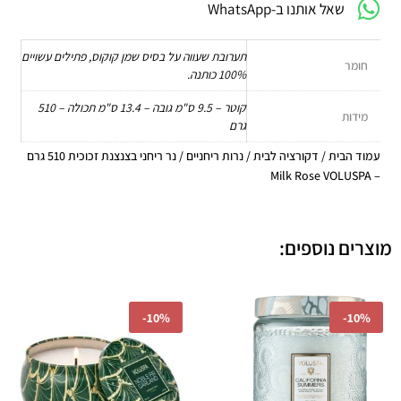
שאל אותנו ב-WhatsApp
תערובת שעווה על בסיס שמן קוקוס, פתילים עשויים
חומר
100% כותנה.
קוטר – 9.5 ס"מ גובה – 13.4 ס"מ תכולה – 510
מידות
גרם
עמוד הבית
/
דקורציה לבית
/
נרות ריחניים
/ נר ריחני בצנצנת זכוכית‏ 510 גרם
– Milk Rose VOLUSPA
מוצרים נוספים:
המחיר
המחיר
המחיר
המחיר
-
10%
-
10%
המקורי
הנוכחי
המקורי
הנוכחי
היה:
הוא:
היה:
הוא:
₪71.10.
₪79.00.
₪206.10.
₪229.00.