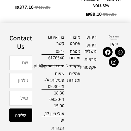
VOLUSPA
₪
377.10
₪
419.00
₪
89.10
₪
99.00
Contact
ריהוט
מוצרי
צרו איתנו
אמבט
קשר
תקנון
ריהוט
Us
F
I
W
משלים
מטבח
054-
a
n
a
ואירוח
6176540
שם
מראות
c
s
z
טקסטיל
officialdespiti@gmail.com
e
t
e
אקססוריז
b
a
אהלים
שעות
טלפון
o
g
ומנורות
פעילות: א׳-
o
r
ה׳ 09:30-
k
a
18:30
m
מייל
ו׳ 09:30-
15:00
עולי ציון 13,
שליחה
יפו
הצהרת