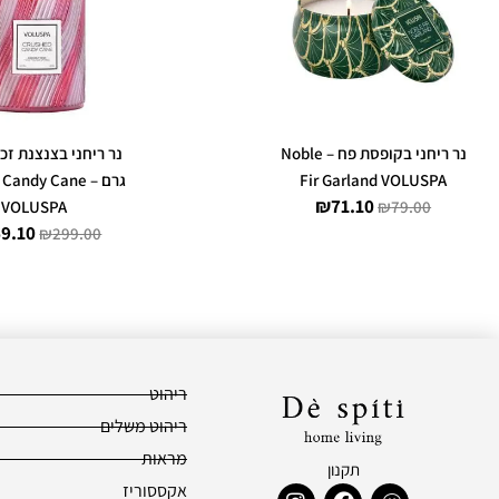
היה:
הוא:
היה:
9.00.
₪71.10.
₪79.00.
נר ריחני בקופסת פח – Noble
Fir Garland VOLUSPA
גרם – andy Cane
₪
71.10
VOLUSPA
₪
79.00
9.10
₪
299.00
ריהוט
ריהוט משלים
מראות
תקנון
I
F
W
אקססוריז