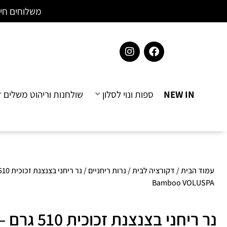
ילוג
לתוכן
משלוחים חינם בקנייה 
תוכן
I
F
n
a
s
c
t
e
a
b
NEW IN
ספות ונוי לסלון
שולחנות וריהוט משלים
g
o
r
o
a
k
m
עמוד הבית
/
דקורציה לבית
/
נרות ריחניים
Bamboo VOLUSPA