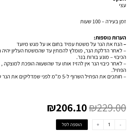
עצי
זמן בעירה –
100 שעות
הערות נוספות:
–
הנח את הנר על משטח עמיד בחום או על מגש מיועד
– לאחר הדלקת הנר, מומלץ להמתין עד שהמשטח העליון יהיה נוז
הכיבוי – מונע בורות בנר.
– לאחר כיבוי הנר אין להזיז אותו עד שהשעווה הופכת למוצקה , ת
הפתיל.
– חותכים את הפתיל השרוף ל-5 מ"מ לפני שמדליקים את הנר שוב.
המחיר
המחיר
המקורי
הנוכחי
₪
206.10
₪
229.00
היה:
הוא:
₪206.10.
₪229.00.
כמות
+
-
הוספה לסל
של