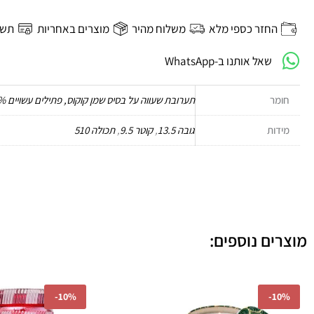
נר
ריחני
החזר כספי מלא
משלוח מהיר
מוצרים באחריות
תשל
בצנצנת
שאל אותנו ב-WhatsApp
זכוכית
510
גרם
חומר
תערובת שעווה על בסיס שמן קוקוס, פתילים עשויים 100% כותנה.
-
Moso
מידות
גובה 13.5
,
קוטר 9.5
,
תכולה 510
Bamboo
VOLUSPA
מוצרים נוספים:
המחיר
המחיר
המחי
-
10%
-
10%
המקורי
הנוכחי
המקור