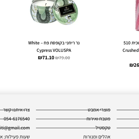
הוא:
היה:
הוא:
₪71.10.
₪79.00.
₪269.10.
₪29
נר ריחני בצנצנת זכוכית 510
נר ריחני בקופסת פח – White
Crushed C
Cypress VOLUSPA
₪
71.10
₪
79.00
₪
26
מוצרי אמבט
צרו איתנו קשר
מטבח ואירוח
054-6176540
טקסטיל
piti@gmail.com
אהלים ומנורות
שעות פעילות: א׳-ה׳ -18:30