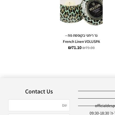
היה:
הוא:
₪71.10.
₪79.00.
נר ריחני בקופסת פח –
French Linen VOLUSPA
₪
71.10
₪
79.00
Contact Us
שם
officialdes
09:30