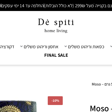
ׁמעל 299₪ (לא כולל הובלות)
החלפה עד 14 ימי עסקים
ק
כסאות וריהוט משלים
אחסון וריהוט משלים
דקורציה 
FINAL SALE
/ נר ריחני בצנצנת זכוכית 510 גרם – Moso
-
10%
נר ריחני בצנצנת זכוכית 510 גרם – Moso