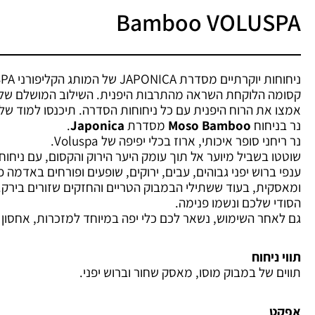
Bamboo VOLUSPA
ניחוחות יוקרתיים מסדרת
JAPONICA
של המותג הקליפורני
SPA
קסומה הלוקחת השראה מהתרבות היפנית. השילוב המושלם של י
אמצו את הרוח היפנית עם כל ניחוחות הסדרה. תיכנסו למוד של
נר בניחוח
Moso Bamboo
מסדרת
Japonica
.
נר ריחני סופר איכותי, ארוז בכלי יפיפה של Voluspa.
שוטטו בשביל מיוער אל תוך עומק היער הירוק והקסום, עם ניחוח
ענפי ברוש יפני גבוהים, עבים, ירוקים, שופעים ופורחים באדמה פ
ומאסקית, בעוד ששתילי הבמבוק הטריים והחזקים שזורים בירק. 
הסודי שלכם ונשמו פנימה.
גם לאחר השימוש, נשאר לכם כלי יפה במיוחד למזכרות, אחסון א
תווי ניחוח
תווים של במבוק מוסו, מאסק שחור וברוש יפני.
אפקט