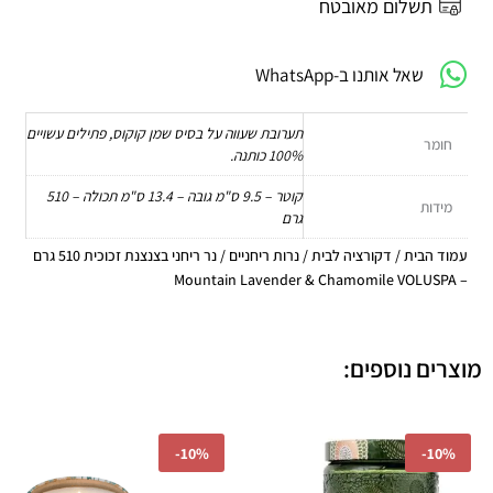
510
תשלום מאובטח
גרם
-
שאל אותנו ב-WhatsApp
Mountain
Lavender
&
תערובת שעווה על בסיס שמן קוקוס, פתילים עשויים
חומר
Chamomile
100% כותנה.
VOLUSPA
קוטר – 9.5 ס"מ גובה – 13.4 ס"מ תכולה – 510
מידות
גרם
עמוד הבית
/
דקורציה לבית
/
נרות ריחניים
/ נר ריחני בצנצנת זכוכית‏ 510 גרם
– Mountain Lavender & Chamomile VOLUSPA
מוצרים נוספים:
המחיר
המחיר
המחיר
המחיר
-
10%
-
10%
המקורי
הנוכחי
המקורי
הנוכחי
היה:
הוא:
היה:
הוא: