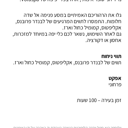
גלו את הרהוריכם האמיתיים במסע פנימה אל שדה
חלומות. התמסרו לתווים המרגיעים של לבנדר פרובנס,
אקליפטוס, קמומיל כחול וארז.
גם לאחר השימוש, נשאר לכם כלי יפה במיוחד למזכרות,
אחסון או דקורציה.
תווי ניחוח
תווים של לבנדר פרובנס, אקליפטוס, קמומיל כחול וארז.
אפקט
פרחוני
זמן בעירה –
100 שעות
וולוספה היא סמל יוקרה קליפורנית הנוצרה בעבודת יד באהבה על ידי האומנים