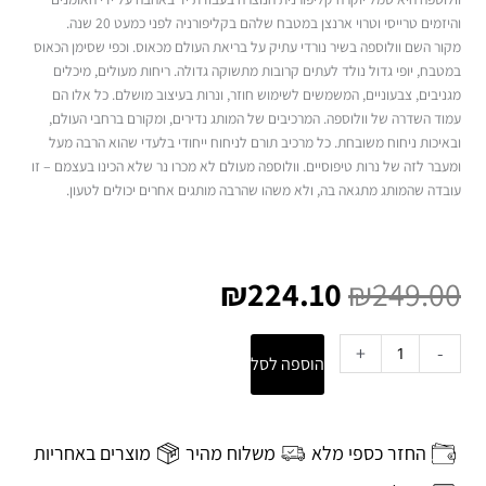
והיזמים טרייסי וטרוי ארנצן במטבח שלהם בקליפורניה לפני כמעט 20 שנה.
מקור השם וולוספה בשיר נורדי עתיק על בריאת העולם מכאוס. וכפי שסימן הכאוס
במטבח, יופי גדול נולד לעתים קרובות מתשוקה גדולה. ריחות מעולים, מיכלים
מגניבים, צבעוניים, המשמשים לשימוש חוזר, ונרות בעיצוב מושלם. כל אלו הם
עמוד השדרה של וולוספה. המרכיבים של המותג נדירים, ומקורם ברחבי העולם,
ובאיכות ניחוח משובחת. כל מרכיב תורם לניחוח ייחודי בלעדי שהוא הרבה מעל
ומעבר לזה של נרות טיפוסיים. וולוספה מעולם לא מכרו נר שלא הכינו בעצמם – זו
עובדה שהמותג מתגאה בה, ולא משהו שהרבה מותגים אחרים יכולים לטעון.
המחיר
המחיר
המקורי
הנוכחי
₪
224.10
₪
249.00
היה:
הוא:
₪224.10.
₪249.00.
כמות
+
-
הוספה לסל
של
נר
ריחני
בצנצנת
החזר כספי מלא
משלוח מהיר
מוצרים באחריות
זכוכית‏