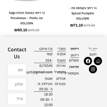
נר ריחני בקופסת פח –
נר ריחני בצנצנת זכוכית Saijo
Spiced Pumpkin
Persimmon – Petite Jar
VOLUSPA
VOLUSPA
₪
71.10
₪
79.00
₪
89.10
₪
99.00
Contact
ריהוט
מוצרי
צרו איתנו
אמבט
קשר
תקנון
ריהוט
Us
F
I
W
משלים
מטבח
054-
a
n
a
ואירוח
6176540
שם
מראות
c
s
z
טקסטיל
officialdespiti@gmail.com
e
t
e
אקססוריז
b
a
אהלים
שעות
טלפון
o
g
ומנורות
פעילות: א׳-
o
r
ה׳ 09:30-
k
a
18:30
m
מייל
ו׳ 09:30-
15:00