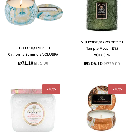
₪71.10.
₪79.00.
₪206.10.
₪229.00.
נר ריחני בצנצנת זכוכית 510
נר ריחני בקופסת פח –
גרם – Temple Moss
California Summers VOLUSPA
VOLUSPA
₪
71.10
₪
79.00
₪
206.10
₪
229.00
המחיר
המחיר
המחיר
המחיר
-
10%
-
10%
המקורי
הנוכחי
המקורי
הנוכחי
היה:
הוא:
היה:
הוא:
₪89.10.
₪99.00.
₪71.10.
₪79.00.