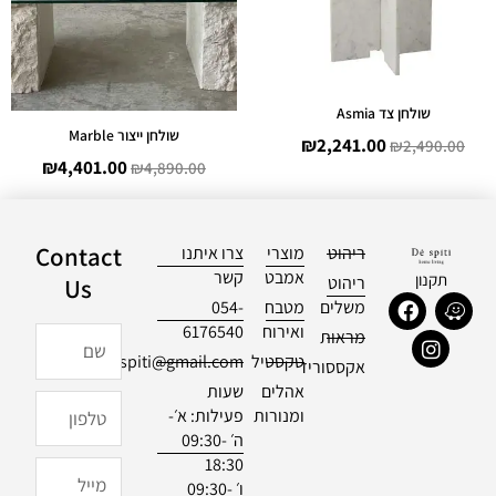
שולחן צד Asmia
שולחן ייצור Marble
₪
2,241.00
₪
2,490.00
₪
4,401.00
₪
4,890.00
Contact
ריהוט
מוצרי
צרו איתנו
אמבט
קשר
תקנון
ריהוט
Us
F
I
W
משלים
מטבח
054-
a
n
a
ואירוח
6176540
שם
מראות
c
s
z
טקסטיל
officialdespiti@gmail.com
e
t
e
אקססוריז
b
a
אהלים
שעות
טלפון
o
g
ומנורות
פעילות: א׳-
o
r
ה׳ 09:30-
k
a
18:30
m
מייל
ו׳ 09:30-