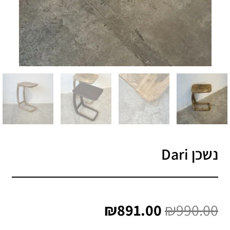
נשכן Dari
המחיר
המחיר
המקורי
הנוכחי
₪
891.00
₪
990.00
היה:
הוא:
₪891.00.
₪990.00.