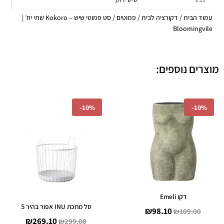
עמוד הבית
/
דקורציה לבית
/
פמוטים
/ סט פמוטי שיש – Kokoro שתי יח׳ |
Bloomingvile
מוצרים נוספים:
המחיר
המחיר
המחיר
המחיר
-
10%
-
10%
המקורי
הנוכחי
המקורי
הנוכחי
היה:
הוא:
היה:
הוא:
269.10.
₪299.00.
₪98.10.
₪109.00.
דקו Emeli
סל מתכת INU אפור בהיר S
₪
98.10
₪
109.00
₪
269.10
₪
299.00