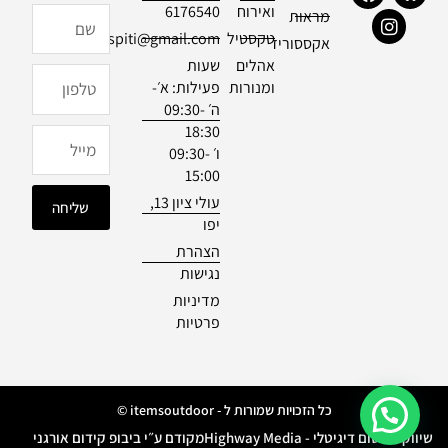
a
n
a
ואירוח
6176540
שם
מראות
c
s
z
טקסטיל
officialdespiti@gmail.com
e
t
e
אקססוריז
b
a
אהלים
שעות
טלפון
o
g
ומנורות
פעילות: א׳-
o
r
ה׳ 09:30-
k
a
18:30
m
מייל
ו׳ 09:30-
15:00
עולי ציון 13,
שליחה
יפו
הצהרת
נגישות
מדיניות
פרטיות
כל הזכויות שמורות ל - itemsoutdoor ©
שיווק ופרסום דיגיטלי - Highway Media
מקודם ע״י ביבופ קידום אורגני