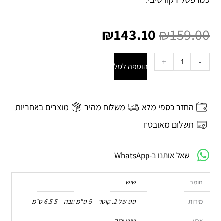
המחיר
המחיר
המקורי
הנוכחי
₪
143.10
₪
159.00
היה:
הוא:
₪143.10.
₪159.00.
כמות
+
-
הוספה לסל
של
סט
פמוטי
שיש
החזר כספי מלא
משלוח מהיר
מוצרים באחריות
-
Kokoro
תשלום מאובטח
שתי
יח׳
שאל אותנו ב-WhatsApp
|
Bloomingvile
חומר
שיש
מידות
סט של 2. קוטר – 5 ס"מ גובה – 5 6.5 ס"מ
צבע
שיש ירוק