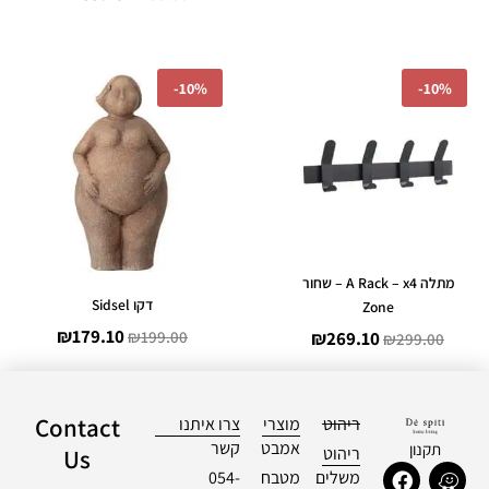
המחיר
המחיר
המחיר
המחיר
-
10%
-
10%
המקורי
הנוכחי
המקורי
הנוכחי
היה:
הוא:
היה:
הוא:
₪179.10.
₪199.00.
₪269.10.
₪299.00.
מתלה A Rack – x4 – שחור
דקו Sidsel
Zone
₪
179.10
₪
199.00
₪
269.10
₪
299.00
Contact
ריהוט
מוצרי
צרו איתנו
אמבט
קשר
תקנון
ריהוט
Us
F
I
W
משלים
מטבח
054-