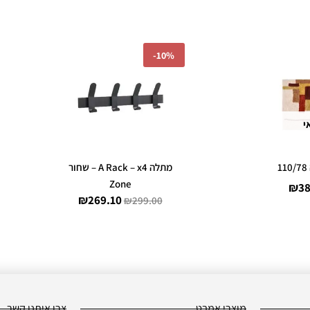
ר
המחיר
המחיר
המחיר
-
10%
י
הנוכחי
המקורי
הנוכחי
הוא:
היה:
הוא:
₪269.10.
₪299.00.
₪386.10.
₪42
י
מתלה A Rack – x4 – שחור
Zone
₪
38
₪
269.10
₪
299.00
מוצרי אמבט
צרו איתנו קשר