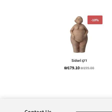
המחיר
המחיר
-
10%
המקורי
הנוכחי
היה:
הוא:
₪179.10.
₪199.00.
דקו Sidsel
₪
179.10
₪
199.00