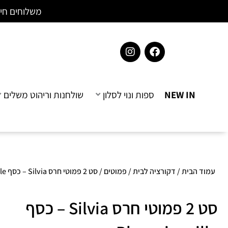
ילוג
לתוכן
משלוחים חינם בקנייה 
תוכן
I
F
n
a
s
c
t
e
a
b
NEW IN
ספות ונוי לסלון
שולחנות וריהוט משלים
g
o
r
o
a
k
m
עמוד הבית
/
דקורציה לבית
/
פמוטים
/ סט 2 פמוטי חרס Silvia – כסף Bloomingville
סט 2 פמוטי חרס Silvia – כסף