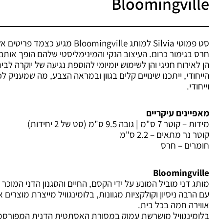
Bloomingville
סט פמוטי Silvia למותג Bloomingville מגיע
חרס בגימור כרום. העיצוב הנקי והמינימליסטי שלהם הופך אות
הן לאירוח חגיגי והן לשימוש יומיומי להוספת נגיעה של יוקרה לבית
הייחודי, ייתכנו שינויים קלים בגוון ובמראה הצבע, מה שמעניק לכ
וייחודי.
מאפיינים עיקריים
מידות – קוטר 7 ס"מ | גובה 9.5 ס"מ (סט של 2 יחידות)
קוטר נר מתאים – 2.2 ס"מ
חומרים – חרס
Bloomingville
מותג דני מוביל המונע על ידי הקסם, החיים והסגנון הדני המוכר 
עם הרבה ניסיון וקולקציות מגוונות, בלומינגוויל מייצרת מוצרים 
אווירה חמה בכל בית.
בלומינגוויל מושרשת עמוק במסורת האסתטית הדנית המפורסמ