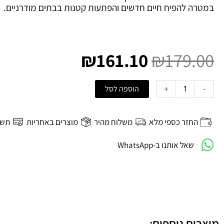
במטרה להפיח חיים חדשים והפתעות קטנות בבתים מודרניים.
המחיר
המחיר
המקורי
הנוכחי
₪
161.10
₪
179.00
היה:
הוא:
₪161.10.
₪179.00.
כמות
+
-
הוספה לסל
של
סט
2
החזר כספי מלא
משלוח מהיר
מוצרים באחריות
תשל
פמוטי
שאל אותנו ב-WhatsApp
חרס
Silvia
-
כסף
Bloomingville
מוצרים נוספים: