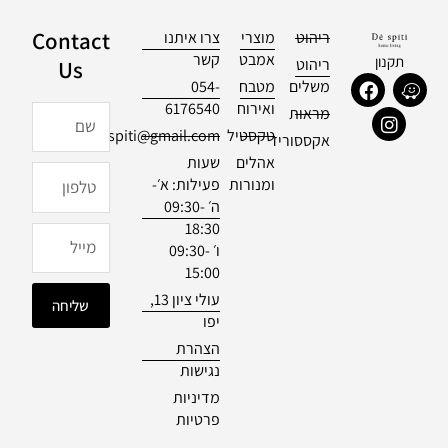
Contact
ריהוט
מוצרי
צרו איתנו
אמבט
קשר
תקנון
ריהוט
Us
F
I
W
משלים
מטבח
054-
a
n
a
ואירוח
6176540
שם
מראות
c
s
z
טקסטיל
officialdespiti@gmail.com
e
t
e
אקססוריז
b
a
אהלים
שעות
טלפון
o
g
ומנורות
פעילות: א׳-
o
r
ה׳ 09:30-
k
a
18:30
m
מייל
ו׳ 09:30-
15:00
עולי ציון 13,
שליחה
יפו
הצהרת
נגישות
מדיניות
פרטיות