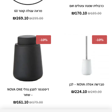
כרבולית שמנת עיגולים חום
מראה עגולה קוטר 60
₪
170.10
₪
189.00
₪
269.10
₪
299.00
המחיר
המחיר
המחיר
המחיר
-
10%
-
10%
המקורי
הנוכחי
המקורי
הנוכחי
היה:
הוא:
היה:
הוא:
₪161.10.
₪179.00.
₪224.10.
₪249.00.
מברשת אסלה NOVA – לבן
דיספנסר לסבון נוזלי NOVA ONE
₪
224.10
₪
249.00
– שחור
₪
161.10
₪
179.00