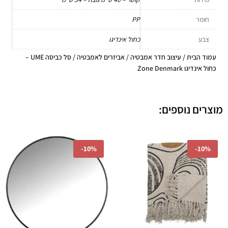
חומר
PP
צבע
כחול אינדיגו
עמוד הבית
/
עיצוב חדר אמבטיה
/
אביזרים לאמבטיה
/ סל כביסה UME –
כחול אינדיגו Zone Denmark
מוצרים נוספים:
המחיר
המחיר
המחיר
המחיר
-
10%
-
10%
המקורי
הנוכחי
המקורי
הנוכחי
היה:
הוא:
היה:
הוא:
269.10.
₪299.00.
₪170.10.
₪189.00.