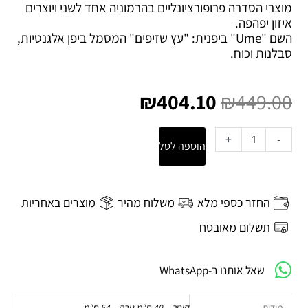
מוצרי הסדרה פרופורציונליים בהרמוניה אחד לשני ויוצרים
איזון יפהפה.
השם "Ume" ביפנית: "עץ שזיפים" המסמל ביפן אלגנטיות,
סבלנות וכוח.
המחיר
המחיר
המקורי
הנוכחי
₪
404.10
₪
449.00
היה:
הוא:
₪404.10.
₪449.00.
כמות
+
-
הוספה לסל
של
סל
כביסה
UME
החזר כספי מלא
משלוח מהיר
מוצרים באחריות
-
כחול
תשלום מאובטח
אינדיגו
Zone
שאל אותנו ב-WhatsApp
Denmark
מידות
קוטר – 40 ס"מ גובה – 54 ס"מ