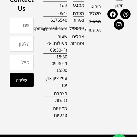
אמבט
קשר
תקנון
ריהוט
Us
F
I
W
משלים
מטבח
054-
a
n
a
ואירוח
6176540
שם
מראות
c
s
z
טקסטיל
officialdespiti@gmail.com
e
t
e
אקססוריז
b
a
אהלים
שעות
טלפון
o
g
ומנורות
פעילות: א׳-
o
r
ה׳ 09:30-
k
a
18:30
m
מייל
ו׳ 09:30-
15:00
עולי ציון 13,
שליחה
יפו
הצהרת
נגישות
מדיניות
פרטיות