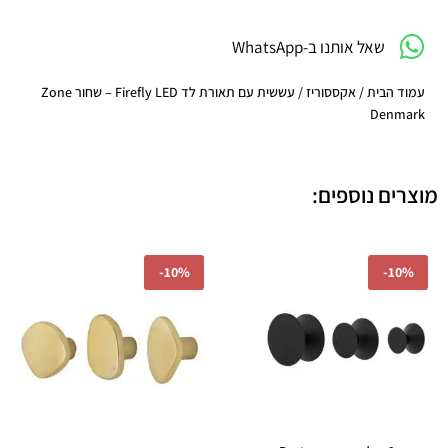
LED
-
שאל אותנו ב-WhatsApp
שחור
Zone
Denmark
עמוד הבית
/
אקססוריז
/ עששית עם תאורת לד Firefly LED – שחור Zone
Denmark
מוצרים נוספים:
המחיר
המחיר
המחיר
המחיר
-
10%
-
10%
המקורי
הנוכחי
המקורי
הנוכחי
היה:
הוא:
היה:
הוא:
₪125.10.
₪139.00.
₪238.50.
₪265.00.