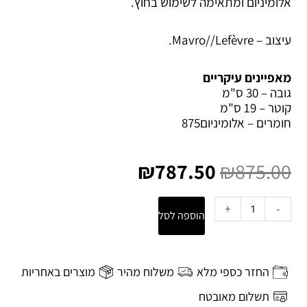
אלומיניום ומתאימה לשימוש בחוץ.
עיצוב –
Mavro//Lefèvre.
מאפיינים עיקריים
גובה – 30 ס"מ
קוטר – 19 ס"מ
חומרים – אלומיניום875
המחיר
המחיר
המקורי
הנוכחי
₪
787.50
₪
875.00
היה:
הוא:
₪787.50.
₪875.00.
כמות
+
-
הוספה לסל
של
עששית
עם
תאורת
החזר כספי מלא
משלוח מהיר
מוצרים באחריות
לד
Firefly
תשלום מאובטח