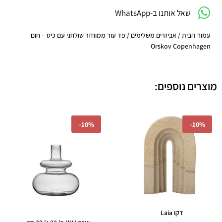
-
שאל אותנו ב-WhatsApp
חום
Orskov
Copenhagen
עמוד הבית
/
אביזרים משלימים
/ פד עור ממוחזר שולחני עם כיס – חום
Orskov Copenhagen
מוצרים נוספים:
המחיר
המחיר
המחיר
המחיר
-
10%
-
10%
המקורי
הנוכחי
המקורי
הנוכחי
היה:
הוא:
היה:
הוא:
805.50.
₪895.00.
₪269.10.
₪299.00.
דקו Laia