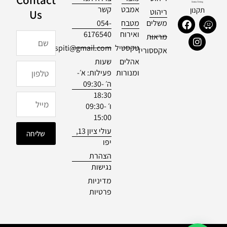
אמבט
קשר
תקנון
ריהוט
Us
F
I
W
משלים
מטבח
054-
a
n
a
ואירוח
6176540
שם
מראות
c
s
z
טקסטיל
officialdespiti@gmail.com
e
t
e
אקססוריז
b
a
אהלים
שעות
טלפון
o
g
ומנורות
פעילות: א׳-
o
r
ה׳ 09:30-
k
a
18:30
m
מייל
ו׳ 09:30-
15:00
עולי ציון 13,
שליחה
יפו
הצהרת
נגישות
מדיניות
פרטיות