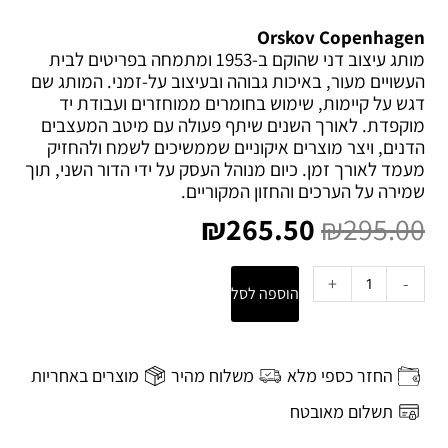
Orskov Copenhagen
מותג עיצוב דני שהוקם ב-1953 ומתמחה בפריטים לבית
העשויים מעור, באיכות גבוהה ובעיצוב על-זמני. המותג שם
דגש על קיימות, שימוש בחומרים ממוחזרים ועבודת יד
מוקפדת. לאורך השנים שיתף פעולה עם מיטב המעצבים
הדנים, ויצר מוצרים איקוניים שממשיכים לשמח ולהחזיק
מעמד לאורך זמן. כיום מנוהל העסק על ידי הדור השני, תוך
המחיר
המחיר
שמירה על הערכים והחזון המקוריים.
המקורי
הנוכחי
₪
265.50
₪
295.00
היה:
הוא:
₪265.50.
₪295.00.
כמות
+
-
הוספה לסל
של
פד
עור
ממוחזר
החזר כספי מלא
משלוח מהיר
מוצרים באחריות
שולחני
עם
תשלום מאובטח
כיס