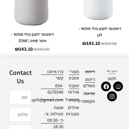
דיספנסר לסבון נוזלי NOVA –
דיספנסר לסבון נוזלי NOVA –
לבן
אפור סופט | ZONE
₪
143.10
₪
159.00
₪
143.10
₪
159.00
Contact
ריהוט
מוצרי
צרו איתנו
אמבט
קשר
תקנון
ריהוט
Us
F
I
W
משלים
מטבח
054-
a
n
a
ואירוח
6176540
שם
מראות
c
s
z
טקסטיל
officialdespiti@gmail.com
e
t
e
אקססוריז
b
a
אהלים
שעות
טלפון
o
g
ומנורות
פעילות: א׳-
o
r
ה׳ 09:30-
k
a
18:30
m
מייל