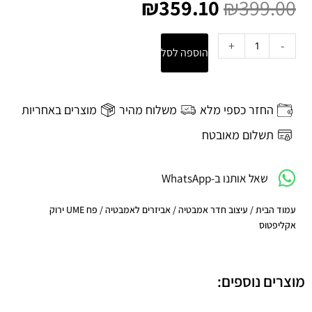
המקורי
הנוכחי
₪
359.10
₪
399.00
היה:
הוא:
₪359.10.
₪399.00.
כמות
+
-
הוספה לסל
של
פח
UME
ירוק
החזר כספי מלא
משלוח מהיר
מוצרים באחריות
אקליפטוס
תשלום מאובטח
שאל אותנו ב-WhatsApp
עמוד הבית
/
עיצוב חדר אמבטיה
/
אביזרים לאמבטיה
/ פח UME ירוק
אקליפטוס
מוצרים נוספים: