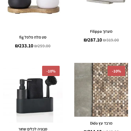
מערוך Filippa
סט מלח פלפל fig
₪
287.10
₪
319.00
₪
233.10
₪
259.00
המחיר
המחיר
המחיר
המחיר
-
10%
-
10%
המקורי
הנוכחי
המקורי
הנוכחי
היה:
הוא:
היה:
הוא:
269.10.
₪299.00.
₪314.10.
₪349.00.
מרבד עץ Dido
סבוניה לכלים שחור