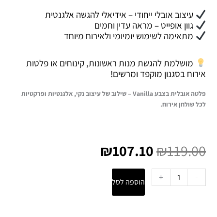
עיצוב אובלי ייחודי – אידיאלי להגשה אלגנטית
גוון אופייט – מראה עדין וחמים
מתאימה לשימוש יומיומי ולאירוח מיוחד
מושלמת להגשת מנות ראשונות, קינוחים או פלטות
אירוח בסגנון מוקפד ומרשים!
פלטה אובלית בצבע Vanilla – שילוב של עיצוב נקי, אלגנטיות ופרקטיות
לכל שולחן אירוח.
המחיר
המחיר
המקורי
הנוכחי
₪
107.10
₪
119.00
היה:
הוא:
₪107.10.
₪119.00.
כמות
+
-
הוספה לסל
של
פלטה
אובלית
|