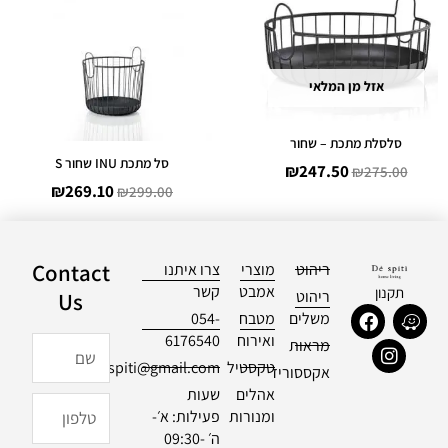
269.10.
₪299.00.
₪247.50.
₪275.00.
אזל מן המלאי
סלסלת מתכת – שחור
סל מתכת INU שחור S
₪
247.50
₪
275.00
₪
269.10
₪
299.00
Contact
ריהוט
מוצרי
צרו איתנו
אמבט
קשר
תקנון
ריהוט
Us
F
I
W
משלים
מטבח
054-
a
n
a
ואירוח
6176540
שם
מראות
c
s
z
טקסטיל
officialdespiti@gmail.com
e
t
e
אקססוריז
b
a
אהלים
שעות
טלפון
o
g
ומנורות
פעילות: א׳-
o
r
ה׳ 09:30-
k
a