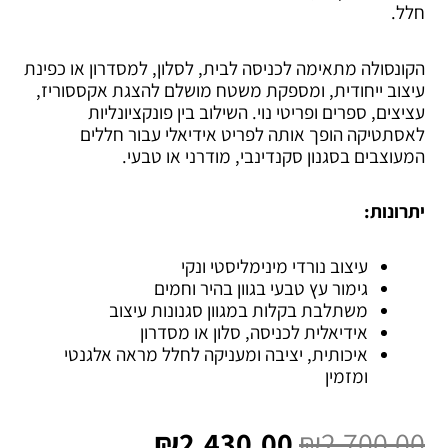
חלל.
הקונסולה מתאימה לכניסה לבית, לסלון, למסדרון או כפינת
עיצוב ייחודית, ומספקת משטח מושלם להצגת אקססוריז,
עציצים, ספרים ופריטי נוי. השילוב בין פונקציונליות
לאסתטיקה הופך אותה לפריט אידיאלי עבור חללים
המעוצבים בסגנון סקנדינבי, מודרני או טבעי.
יתרונות:
עיצוב נורדי מינימליסטי ונקי
גימור עץ טבעי בגוון בהיר וחמים
משתלבת בקלות במגוון סגנונות עיצוב
אידיאלית לכניסה, סלון או מסדרון
איכותית, יציבה ומעניקה לחלל מראה אלגנטי
ומזמין
המחיר
המחיר
המקורי
הנוכחי
₪
2,430.00
₪
2,700.00