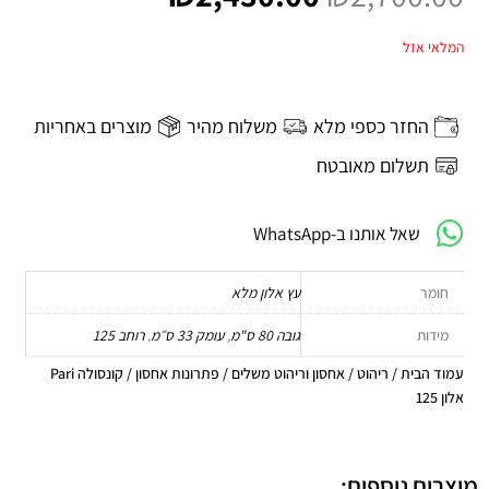
היה:
הוא:
₪2,430.00.
₪2,700.00.
המלאי אזל
החזר כספי מלא
משלוח מהיר
מוצרים באחריות
תשלום מאובטח
שאל אותנו ב-WhatsApp
חומר
עץ אלון מלא
מידות
גובה 80 ס"מ
,
עומק 33 ס״מ
,
רוחב 125
עמוד הבית
/
ריהוט
/
אחסון וריהוט משלים
/
פתרונות אחסון
/ קונסולה Pari
אלון 125
מוצרים נוספים: