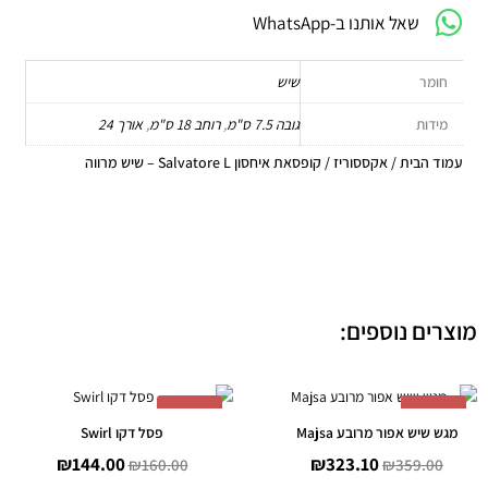
שאל אותנו ב-WhatsApp
חומר
שיש
מידות
גובה 7.5 ס"מ
,
רוחב 18 ס"מ
,
אורך 24
עמוד הבית
/
אקססוריז
/ קופסאת איחסון Salvatore L – שיש מרווה
מוצרים נוספים:
המחיר
המחיר
המחיר
המחיר
-
10%
-
10%
המקורי
הנוכחי
המקורי
הנוכחי
מגש שיש אפור מרובע Majsa
פסל דקו Swirl
היה:
הוא:
היה:
הוא:
₪
144.00
₪
323.10
₪
160.00
₪
359.00
144.00.
₪160.00.
₪323.10.
₪359.00.