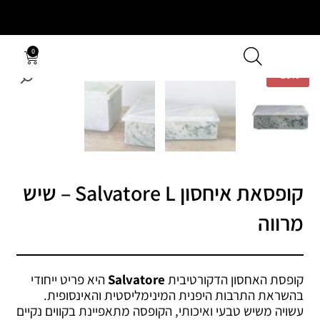
ילוג
לתוכן
תוכן
0
עגלת
קניות
-
10%
קנייה
בטוחה
קופסאת איחסון Salvatore L – שיש
מרווה
קופסת האחסון הדקורטיבית
Salvatore
היא פריט ייחודי
בהשראת התרבות היפנית המינימליסטית והאינסופית.
עשויה משיש טבעי ואיכותי, הקופסה מתאפיינת בקווים נקיים