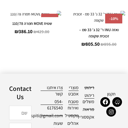
אזל מן המלאי
המחיר
המחיר
המחיר
המחיר
-
10%
-
10%
המקורי
הנוכחי
המקורי
הנוכחי
שטיח MOVE חמרה 110/78
היה:
הוא:
היה:
הוא:
ואזה INU ר' 32 ג' 33 סמ –
₪
386.10
₪
429.00
386.10.
₪429.00.
₪805.50.
₪895.00.
זכוכית שקופה
₪
805.50
₪
895.00
Contact
ריהוט
מוצרי
צרו איתנו
אמבט
קשר
תקנון
ריהוט
Us
F
I
W
משלים
מטבח
054-
a
n
a
ואירוח
6176540
שם
מראות
c
s
z
e
t
e
טקסטיל
officialdespiti@gmail.com
אקססוריז
b
a
אהלים
שעות
o
g
טלפון