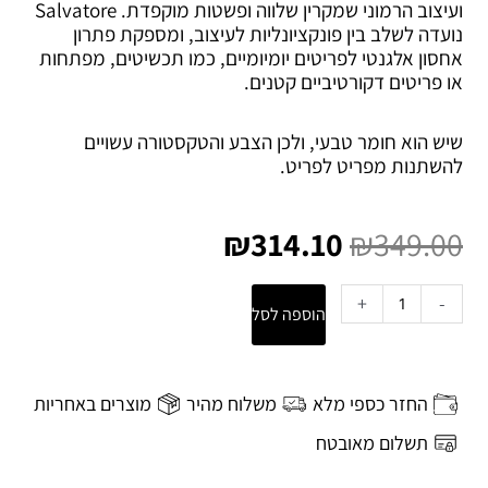
ועיצוב הרמוני שמקרין שלווה ופשטות מוקפדת. Salvatore
נועדה לשלב בין פונקציונליות לעיצוב, ומספקת פתרון
אחסון אלגנטי לפריטים יומיומיים, כמו תכשיטים, מפתחות
או פריטים דקורטיביים קטנים.
שיש הוא חומר טבעי, ולכן הצבע והטקסטורה עשויים
להשתנות מפריט לפריט.
המחיר
המחיר
המקורי
הנוכחי
₪
314.10
₪
349.00
היה:
הוא:
₪314.10.
₪349.00.
כמות
+
-
הוספה לסל
של
קופסאת
איחסון
Salvatore
החזר כספי מלא
משלוח מהיר
מוצרים באחריות
L
-
תשלום מאובטח
שיש
מרווה