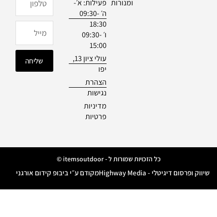
ומנורות
פעילות: א׳-
o
r
ה׳ 09:30-
k
a
18:30
m
מייל
ו׳ 09:30-
15:00
עולי ציון 13,
שליחה
יפו
הצהרת
נגישות
מדיניות
פרטיות
כל הזכויות שמורות ל - itemsoutdoor ©
שיווק ופרסום דיגיטלי - Highway Media
מקודם ע״י ביבופ קידום אורגני