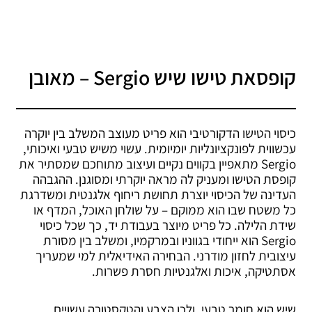
קופסאת טישו שיש Sergio – מאובן
כיסוי הטישו הדקורטיבי הוא פריט מעוצב המשלב בין יוקרה
עכשווית לפונקציונליות יומיומית. עשוי משיש טבעי ואיכותי,
Sergio מתאפיין בקווים נקיים ועיצוב מתוחכם שמסתיר את
קופסת הטישו ומעניק לה מראה יוקרתי ומסוגנן. ההגבהה
העדינה של הכיסוי יוצרת תחושת ריחוף אלגנטית ומשדרגת
כל משטח שבו הוא ממוקם – על שולחן האוכל, המדף או
שידת הלילה. כל פריט מיוצר בעבודת יד, כך שכל כיסוי
Sergio הוא ייחודי בגווניו ובמרקמיו, ומשלב בין מסורת
עיצובית לחזון מודרני. הבחירה האידיאלית למי שמעריך
אסתטיקה, איכות ואלגנטיות חסרת פשרות.
שיש הוא חומר טבעי, ולכן הצבע והטקסטורה עשויים