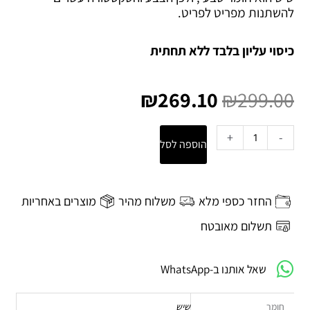
להשתנות מפריט לפריט.
כיסוי עליון בלבד ללא תחתית
המחיר
המחיר
המקורי
הנוכחי
₪
269.10
₪
299.00
היה:
הוא:
₪269.10.
₪299.00.
כמות
+
-
הוספה לסל
של
קופסאת
טישו
שיש
החזר כספי מלא
משלוח מהיר
מוצרים באחריות
Sergio
-
תשלום מאובטח
מאובן
שאל אותנו ב-WhatsApp
חומר
שיש