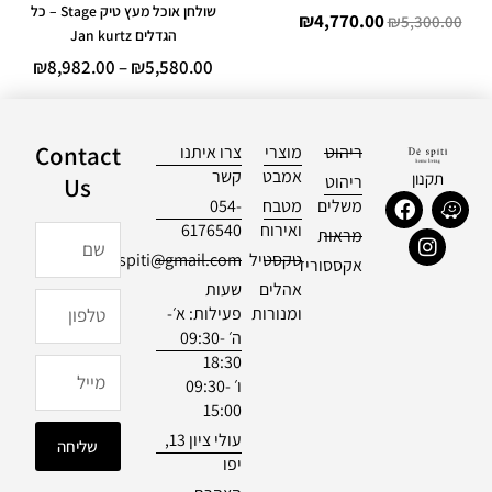
שולחן אוכל מעץ טיק Stage – כל
₪
4,770.00
₪
5,300.00
הגדלים Jan kurtz
₪
8,982.00
–
₪
5,580.00
Contact
ריהוט
מוצרי
צרו איתנו
אמבט
קשר
תקנון
ריהוט
Us
F
I
W
משלים
מטבח
054-
a
n
a
ואירוח
6176540
שם
מראות
c
s
z
טקסטיל
officialdespiti@gmail.com
e
t
e
אקססוריז
b
a
אהלים
שעות
טלפון
o
g
ומנורות
פעילות: א׳-
o
r
ה׳ 09:30-
k
a
18:30
m
מייל
ו׳ 09:30-
15:00
עולי ציון 13,
שליחה
יפו