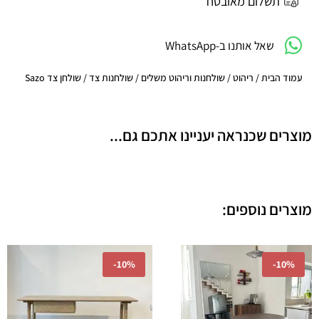
תשלום מאובטח
שאל אותנו ב-WhatsApp
עמוד הבית
/
ריהוט
/
שולחנות וריהוט משלים
/
שולחנות צד
/ שולחן צד Sazo
מוצרים שכנראה יעניינו אתכם גם...
מוצרים נוספים:
המחיר
המחיר
המחיר
המחיר
-
10%
-
10%
המקורי
הנוכחי
המקורי
הנוכחי
היה:
הוא:
היה:
הוא:
91.00.
₪2,990.00.
₪4,941.00.
₪5,490.00.