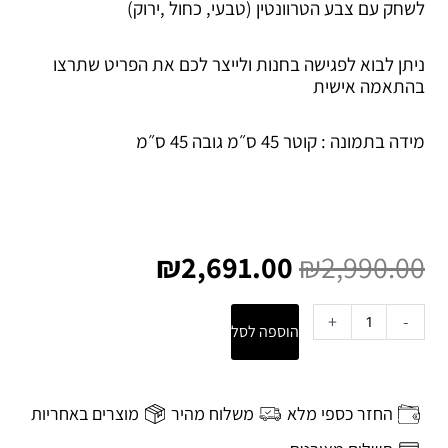
לשחק עם צבע הטרוונטין (טבעי, כחול ,ירוק)
ניתן לבוא לפגישה בחנות ולייצר לכם את הפריט שתרצו
בהתאמה אישית
מידה בתמונה : קוטר 45 ס״מ גובה 45 ס״מ
המחיר
המחיר
המקורי
הנוכחי
₪
2,691.00
₪
2,990.00
היה:
הוא:
₪2,691.00.
₪2,990.00.
כמות
+
-
הוספה לסל
של
שולחן
צד
Sazo
החזר כספי מלא
משלוח מהיר
מוצרים באחריות