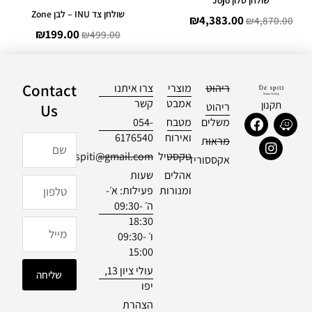
שולחן צד INU – לבן Zone
₪
4,383.00
₪
4,870.00
₪
199.00
₪
499.00
Contact
ריהוט
מוצרי
צרו איתנו
אמבט
קשר
תקנון
ריהוט
Us
F
I
W
משלים
מטבח
054-
a
n
a
ואירוח
6176540
שם
מראות
c
s
z
טקסטיל
officialdespiti@gmail.com
e
t
e
אקססוריז
b
a
אהלים
שעות
טלפון
o
g
ומנורות
פעילות: א׳-
o
r
ה׳ 09:30-
k
a
18:30
m
מייל
ו׳ 09:30-
15:00
עולי ציון 13,
שליחה
יפו
הצהרת