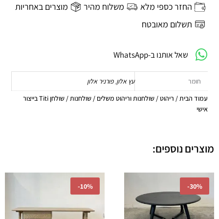
בייצור
החזר כספי מלא
משלוח מהיר
מוצרים באחריות
אישי
תשלום מאובטח
שאל אותנו ב-WhatsApp
חומר
עץ אלון
,
פורניר אלון
עמוד הבית
/
ריהוט
/
שולחנות וריהוט משלים
/
שולחנות
/ שולחן Titi בייצור
אישי
מוצרים נוספים:
המחיר
המחיר
המחיר
המחיר
-
10%
-
30%
המקורי
הנוכחי
המקורי
הנוכחי
היה:
הוא:
היה:
הוא:
91.00.
₪2,990.00.
₪1,610.00.
₪2,300.00.