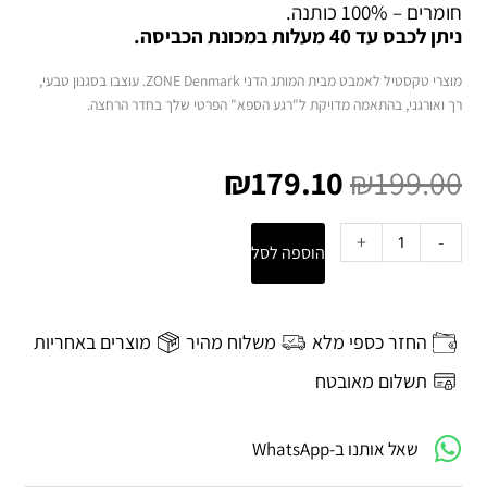
חומרים – 100% כותנה.
ניתן לכבס עד 40 מעלות במכונת הכביסה.
מוצרי טקסטיל לאמבט מבית המותג הדני
ZONE
Denmark. עוצבו בסגנון טבעי,
רך ואורגני, בהתאמה מדויקת ל"רגע הספא" הפרטי שלך בחדר הרחצה.
המחיר
המחיר
המקורי
הנוכחי
₪
179.10
₪
199.00
היה:
הוא:
₪179.10.
₪199.00.
כמות
+
-
הוספה לסל
של
שטיח
אמבטיה
80x50
החזר כספי מלא
משלוח מהיר
מוצרים באחריות
ס"מ
Classic
תשלום מאובטח
-
מנדרין
שאל אותנו ב-WhatsApp
Zone
Denmark