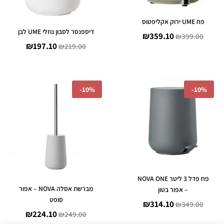
פח UME ירוק אקליפטוס
דיספנסר לסבון נוזלי UME לבן
₪
359.10
₪
399.00
₪
197.10
₪
219.00
המחיר
המחיר
המחיר
המחיר
-
10%
-
10%
המקורי
הנוכחי
המקורי
הנוכחי
היה:
הוא:
היה:
הוא:
224.10.
₪249.00.
₪314.10.
₪349.00.
פח פדל 3 ליטר NOVA ONE
מברשת אסלה NOVA – אפור
– אפור בטון
סופט
₪
314.10
₪
349.00
₪
224.10
₪
249.00