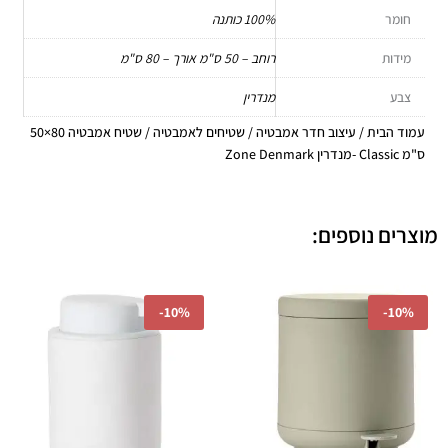
חומר
100% כותנה
מידות
רוחב – 50 ס"מ אורך – 80 ס"מ
צבע
מנדרין
עמוד הבית
/
עיצוב חדר אמבטיה
/
שטיחים לאמבטיה
/ שטיח אמבטיה 80×50
ס"מ Classic -מנדרין Zone Denmark
מוצרים נוספים:
המחיר
המחיר
המחיר
המחיר
-
10%
-
10%
המקורי
הנוכחי
המקורי
הנוכחי
היה:
הוא:
היה:
הוא:
₪197.10.
₪219.00.
₪359.10.
₪399.00.