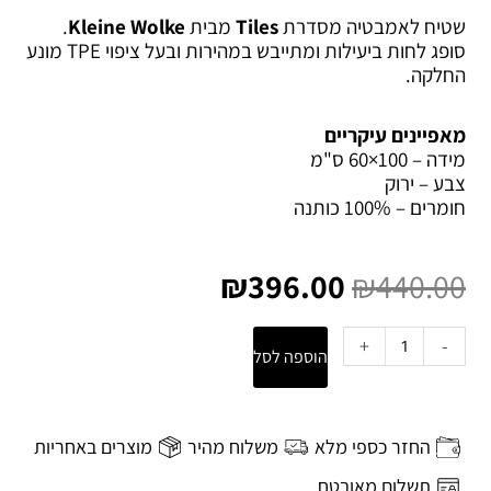
שטיח לאמבטיה מסדרת
Tiles
מבית
Kleine Wolke
.
סופג לחות ביעילות ומתייבש במהירות ו
בעל ציפוי TPE מונע
החלקה.
מאפיינים עיקריים
מידה – 100×60 ס"מ
צבע – ירוק
חומרים – 100% כותנה
המחיר
המחיר
המקורי
הנוכחי
₪
396.00
₪
440.00
היה:
הוא:
₪396.00.
₪440.00.
כמות
+
-
הוספה לסל
של
שטיח
לאמבטיה
100x60
החזר כספי מלא
משלוח מהיר
מוצרים באחריות
ס"מ
Tiles
תשלום מאובטח