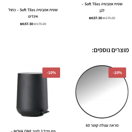
שטיח אמבטיה Soft Tiles –
שטיח אמבטיה Soft Tiles – כחול
לבן
אינדיגו
₪
157.50
₪
175.00
₪
157.50
₪
175.00
מוצרים נוספים:
המחיר
המחיר
המחיר
המחיר
-
10%
-
10%
המקורי
הנוכחי
המקורי
הנוכחי
היה:
הוא:
היה:
הוא:
314.10.
₪349.00.
₪269.10.
₪299.00.
מראה עגולה קוטר 60
פח פדל 3 ליטר NOVA ONE –