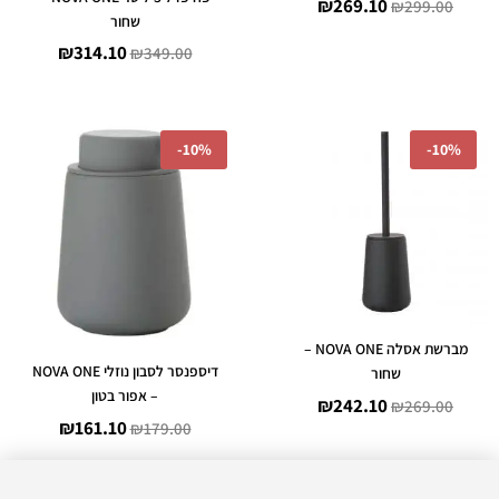
₪
269.10
₪
299.00
שחור
₪
314.10
₪
349.00
המחיר
המחיר
המחיר
המחיר
-
10%
-
10%
המקורי
הנוכחי
המקורי
הנוכחי
היה:
הוא:
היה:
הוא:
₪161.10.
₪179.00.
₪242.10.
₪269.00.
מברשת אסלה NOVA ONE –
דיספנסר לסבון נוזלי NOVA ONE
שחור
– אפור בטון
₪
242.10
₪
269.00
₪
161.10
₪
179.00