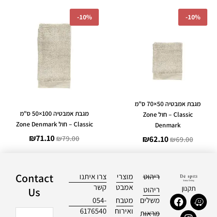
המחיר
המחיר
המחיר
המחיר
-
10%
-
10%
המקורי
הנוכחי
המקורי
הנוכחי
היה:
הוא:
היה:
הוא:
₪71.10.
₪79.00.
₪62.10.
₪69.00.
מגבת אמבטיה 50×70 ס"מ
מגבת אמבטיה 100×50 ס"מ
Classic – חול Zone
Classic – חול Zone Denmark
Denmark
₪
71.10
₪
79.00
₪
62.10
₪
69.00
Contact
ריהוט
מוצרי
צרו איתנו
אמבט
קשר
תקנון
ריהוט
Us
F
I
W
משלים
מטבח
054-
a
n
a
ואירוח
6176540
שם
מראות
c
s
z