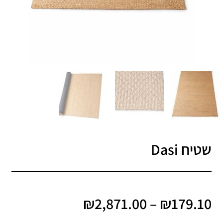
שטיח Dasi
טווח
מחירים:
₪
2,871.00
–
₪
179.10
עד