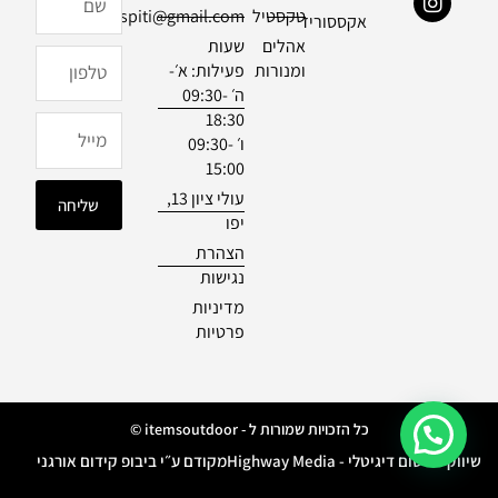
טקסטיל
officialdespiti@gmail.com
e
t
e
אקססוריז
b
a
אהלים
שעות
טלפון
o
g
ומנורות
פעילות: א׳-
o
r
ה׳ 09:30-
k
a
18:30
m
מייל
ו׳ 09:30-
15:00
עולי ציון 13,
שליחה
יפו
הצהרת
נגישות
מדיניות
פרטיות
כל הזכויות שמורות ל - itemsoutdoor ©
שיווק ופרסום דיגיטלי - Highway Media
מקודם ע״י ביבופ קידום אורגני