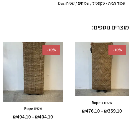
עמוד הבית
/
טקסטיל
/
שטיחים
/ שטיח Dasi
מוצרים נוספים:
טווח
טווח
-
10%
-
10%
מחירים:
מחירים:
עד
עד
שטיח Rope x
שטיח Rope
₪
476.10
–
₪
359.10
₪
494.10
–
₪
404.10