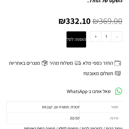
השקט של החלל.
המחיר
המחיר
המקורי
הנוכחי
₪
332.10
₪
369.00
היה:
הוא:
₪332.10.
₪369.00.
כמות
+
-
הוספה לסל
של
תמונה
רסיס
האינסוף
החזר כספי מלא
משלוח מהיר
מוצרים באחריות
תשלום מאובטח
שאל אותנו ב-WhatsApp
חומר
זכוכית
,
מסגרת עץ
,
קנבאס
מידות
50/50
עמוד הבית
/
דקורציה לבית
/
תמונות לסלון
/ תמונה רסיס האינסוף