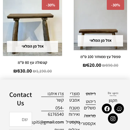
-
30%
-
30%
המקורי
הנוכחי
המקורי
הנוכחי
היה:
הוא:
היה:
הוא:
30.00.
₪1,190.00.
₪620.00.
₪890.00.
אזל מן המלאי
אזל מן המלאי
ספסל עץ ממוחזר 100 ס"מ
קונסולה עץ 80 ס"מ
₪
620.00
₪
890.00
₪
830.00
₪
1,190.00
Contact
ריהוט
מוצרי
צרו איתנו
אמבט
קשר
תקנון
ריהוט
Us
F
I
W
משלים
מטבח
054-
a
n
a
ואירוח
6176540
שם
מראות
c
s
z
טקסטיל
officialdespiti@gmail.com
e
t
e
אקססוריז
b
a
אהלים
שעות