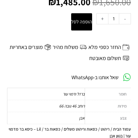
₪
1,485.00
₪
1,650.00
היה:
הוא:
₪1,485.00.
₪1,650.00.
כמות
+
-
הוספה לסל
של
Lil
–
כיסא
החזר כספי מלא
משלוח מהיר
מוצרים באחריות
בר
מדמוי
תשלום מאובטח
עור
|
שאל אותנו ב-WhatsApp
בגוון
אבן
חומר
ברזל ודמוי עור
מידות
רוחב 46 גובה 66
צבע
אבן
עמוד הבית
/
ריהוט
/
כסאות וריהוט משלים
/
כסאות בר
/ Lil – כיסא בר מדמוי
עור | בגוון אבן